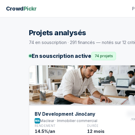
Crowd
Pickr
P
Projets analysés
74 en souscription · 291 financés — notés sur 12 cri
En souscription active
74 projets
8
BV Development Jinočany
/10
Maclear · Immobilier commercial
MA
RENDEMENT
DURÉE
14.5%/an
12 mois