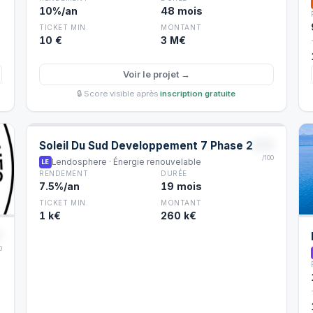
10%/an
48 mois
TICKET MIN.
MONTANT
10 €
3 M€
Voir le projet →
🔒 Score visible après
inscription gratuite
88
Soleil Du Sud Developpement 7 Phase 2
/100
Lendosphere · Énergie renouvelable
LE
RENDEMENT
DURÉE
7.5%/an
19 mois
TICKET MIN.
MONTANT
1 k€
260 k€
8
0