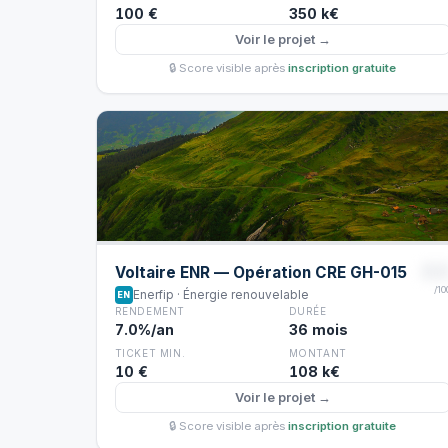
100 €
350 k€
Voir le projet →
🔒 Score visible après
inscription gratuite
8
Voltaire ENR — Opération CRE GH-015
/10
Enerfip · Énergie renouvelable
EN
RENDEMENT
DURÉE
7.0%/an
36 mois
TICKET MIN.
MONTANT
10 €
108 k€
Voir le projet →
🔒 Score visible après
inscription gratuite