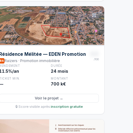
88
Résidence Mélitée — EDEN Promotion
/100
Raizers · Promotion immobilière
RA
RENDEMENT
DURÉE
11.5%/an
24 mois
TICKET MIN.
MONTANT
—
700 k€
Voir le projet →
🔒 Score visible après
inscription gratuite