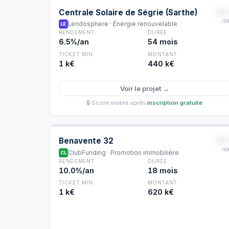
8
Centrale Solaire de Ségrie (Sarthe)
/10
Lendosphere · Énergie renouvelable
LE
RENDEMENT
DURÉE
6.5%/an
54 mois
TICKET MIN.
MONTANT
1 k€
440 k€
Voir le projet →
🔒 Score visible après
inscription gratuite
8
Benavente 32
/10
ClubFunding · Promotion immobilière
CL
RENDEMENT
DURÉE
10.0%/an
18 mois
TICKET MIN.
MONTANT
1 k€
620 k€