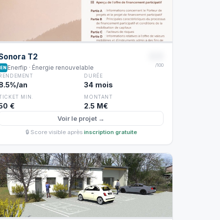
88
Sonora T2
/100
Enerfip · Énergie renouvelable
EN
RENDEMENT
DURÉE
8.5%/an
34 mois
TICKET MIN.
MONTANT
50 €
2.5 M€
Voir le projet →
🔒 Score visible après
inscription gratuite