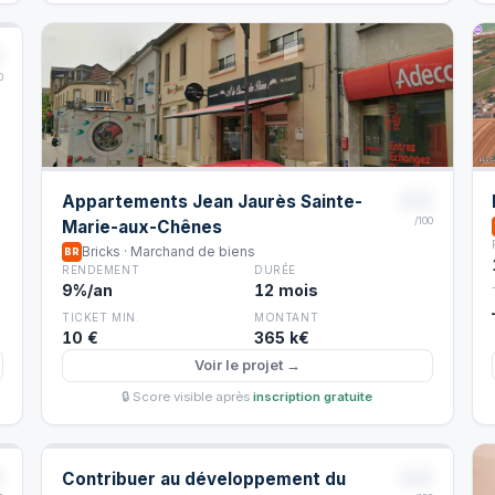
8
0
88
Appartements Jean Jaurès Sainte-
/100
Marie-aux-Chênes
Bricks · Marchand de biens
BR
RENDEMENT
DURÉE
9%/an
12 mois
TICKET MIN.
MONTANT
10 €
365 k€
Voir le projet →
🔒 Score visible après
inscription gratuite
8
88
Contribuer au développement du