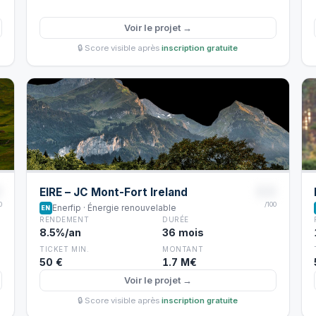
Voir le projet →
🔒 Score visible après
inscription gratuite
8
88
EIRE – JC Mont-Fort Ireland
0
/100
Enerfip · Énergie renouvelable
EN
RENDEMENT
DURÉE
8.5%/an
36 mois
TICKET MIN.
MONTANT
50 €
1.7 M€
Voir le projet →
🔒 Score visible après
inscription gratuite