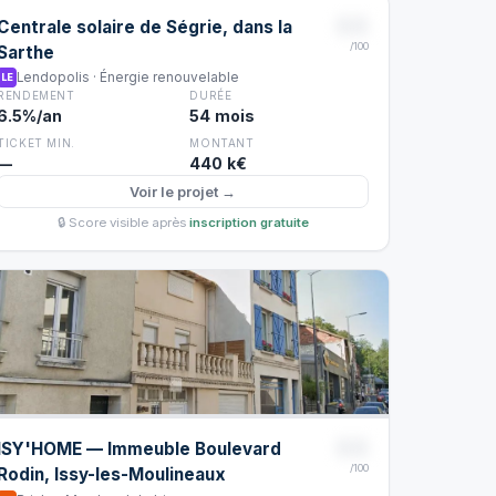
88
Centrale solaire de Ségrie, dans la
/100
Sarthe
Lendopolis · Énergie renouvelable
LE
RENDEMENT
DURÉE
6.5%/an
54 mois
TICKET MIN.
MONTANT
—
440 k€
Voir le projet →
🔒 Score visible après
inscription gratuite
88
ISY'HOME — Immeuble Boulevard
/100
Rodin, Issy-les-Moulineaux