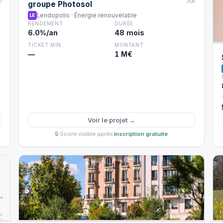
0
/100
groupe Photosol
Lendopolis · Énergie renouvelable
LE
RENDEMENT
DURÉE
6.0%/an
48 mois
TICKET MIN.
MONTANT
—
1 M€
Voir le projet →
🔒 Score visible après
inscription gratuite