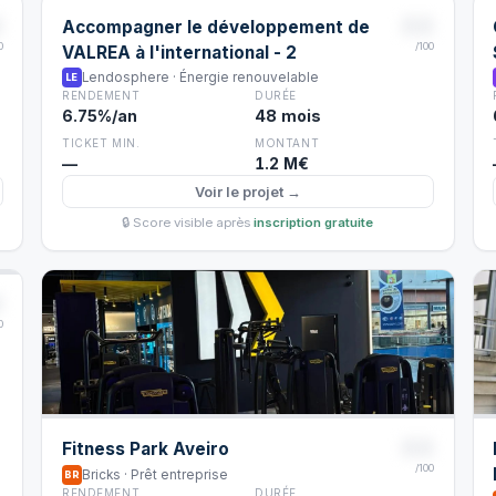
8
88
Accompagner le développement de
0
/100
VALREA à l'international - 2
Lendosphere · Énergie renouvelable
LE
RENDEMENT
DURÉE
6.75%/an
48 mois
TICKET MIN.
MONTANT
—
1.2 M€
Voir le projet →
🔒 Score visible après
inscription gratuite
8
0
88
Fitness Park Aveiro
/100
Bricks · Prêt entreprise
BR
RENDEMENT
DURÉE