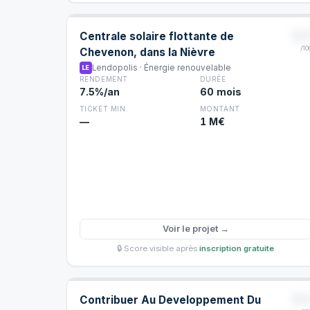
8
Centrale solaire flottante de
/10
Chevenon, dans la Nièvre
Lendopolis · Énergie renouvelable
LE
RENDEMENT
DURÉE
7.5%/an
60 mois
TICKET MIN.
MONTANT
—
1 M€
Voir le projet →
🔒 Score visible après
inscription gratuite
8
Contribuer Au Developpement Du