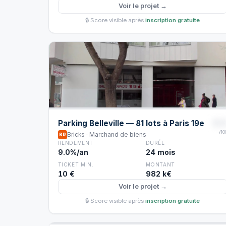
Voir le projet →
🔒 Score visible après
inscription gratuite
8
Parking Belleville — 81 lots à Paris 19e
/10
Bricks · Marchand de biens
BR
RENDEMENT
DURÉE
9.0%/an
24 mois
TICKET MIN.
MONTANT
10 €
982 k€
Voir le projet →
🔒 Score visible après
inscription gratuite