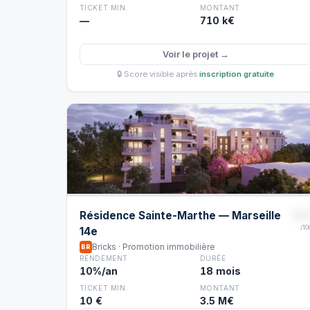
TICKET MIN.
MONTANT
—
710 k€
Voir le projet →
🔒 Score visible après
inscription gratuite
8
Résidence Sainte-Marthe — Marseille
/10
14e
Bricks · Promotion immobilière
BR
RENDEMENT
DURÉE
10%/an
18 mois
TICKET MIN.
MONTANT
10 €
3.5 M€