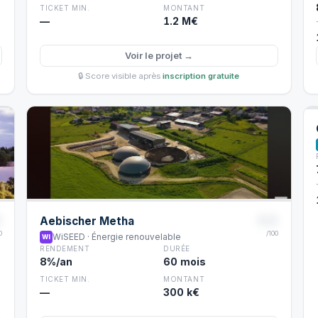
TICKET MIN.
MONTANT
—
1.2 M€
Voir le projet →
🔒 Score visible après
inscription gratuite
8
88
Aebischer Metha
0
/100
WiSEED · Énergie renouvelable
WI
RENDEMENT
DURÉE
8%/an
60 mois
TICKET MIN.
MONTANT
—
300 k€