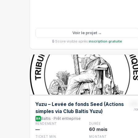
Voir le projet →
🔒 Score visible après
inscription gratuite
8
Yuzu – Levée de fonds Seed (Actions
/10
simples via Club Baltis Yuzu)
Baltis · Prêt entreprise
BA
RENDEMENT
DURÉE
—
60 mois
TICKET MIN.
MONTANT