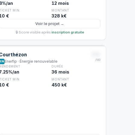
8%/an
12 mois
TICKET MIN.
MONTANT
10 €
328 k€
Voir le projet →
🔒 Score visible après
inscription gratuite
88
Courthézon
/100
Enerfip · Énergie renouvelable
EN
RENDEMENT
DURÉE
7.25%/an
36 mois
TICKET MIN.
MONTANT
10 €
450 k€