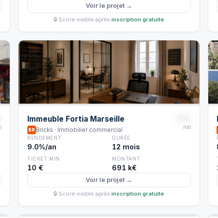
Voir le projet →
🔒 Score visible après
inscription gratuite
8
88
Immeuble Fortia Marseille
0
/100
Bricks · Immobilier commercial
BR
RENDEMENT
DURÉE
9.0%/an
12 mois
TICKET MIN.
MONTANT
10 €
691 k€
Voir le projet →
🔒 Score visible après
inscription gratuite