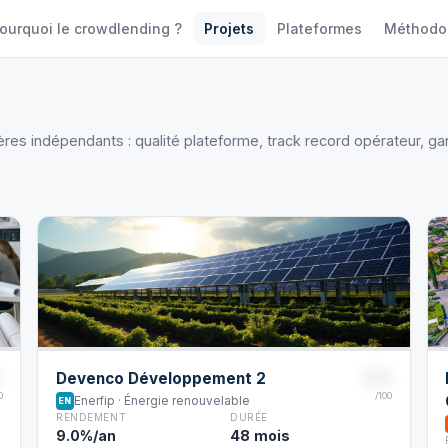
ourquoi le crowdlending ?
Projets
Plateformes
Méthodo
tères indépendants : qualité plateforme, track record opérateur, ga
8
88
Devenco Développement 2
0
/100
Enerfip · Énergie renouvelable
EN
RENDEMENT
DURÉE
9.0%/an
48 mois