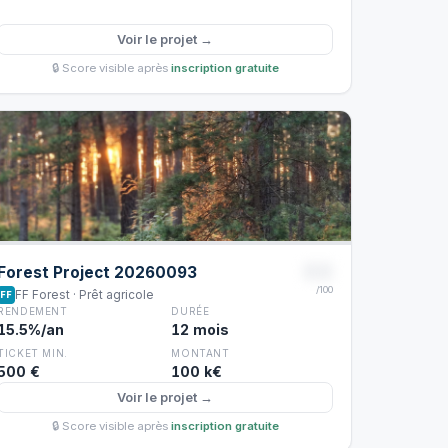
Voir le projet →
🔒 Score visible après
inscription gratuite
88
Forest Project 20260093
/100
FF Forest · Prêt agricole
FF
RENDEMENT
DURÉE
15.5%/an
12 mois
TICKET MIN.
MONTANT
500 €
100 k€
Voir le projet →
🔒 Score visible après
inscription gratuite