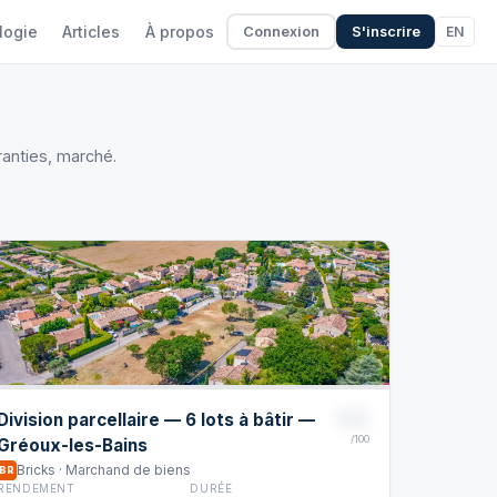
logie
Articles
À propos
EN
Connexion
S'inscrire
ranties, marché.
88
Division parcellaire — 6 lots à bâtir —
/100
Gréoux-les-Bains
Bricks · Marchand de biens
BR
RENDEMENT
DURÉE