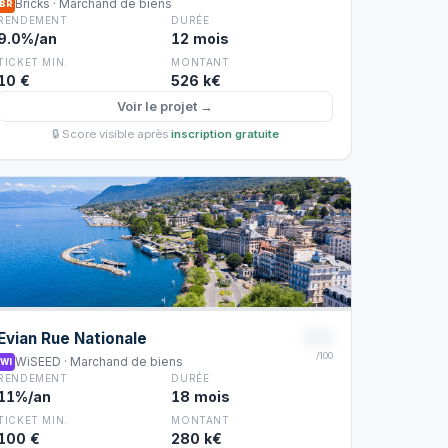
Bricks · Marchand de biens
BR
RENDEMENT
DURÉE
9.0%/an
12 mois
TICKET MIN.
MONTANT
10 €
526 k€
Voir le projet →
🔒 Score visible après
inscription gratuite
88
Evian Rue Nationale
/100
WiSEED · Marchand de biens
WI
RENDEMENT
DURÉE
11%/an
18 mois
TICKET MIN.
MONTANT
100 €
280 k€