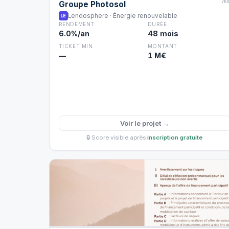
/10
Groupe Photosol
Lendosphere · Énergie renouvelable
LE
RENDEMENT
DURÉE
6.0%/an
48 mois
TICKET MIN.
MONTANT
—
1 M€
Voir le projet →
🔒 Score visible après
inscription gratuite