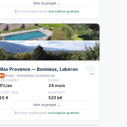
Voir le projet →
🔒 Score visible après
inscription gratuite
88
Mas Provence — Bonnieux, Luberon
/100
Bricks · Immobilier commercial
BR
RENDEMENT
DURÉE
8%/an
24 mois
TICKET MIN.
MONTANT
10 €
523 k€
Voir le projet →
🔒 Score visible après
inscription gratuite