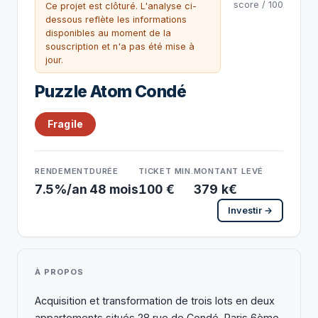
score / 100
Ce projet est clôturé. L'analyse ci-
dessous reflète les informations
disponibles au moment de la
souscription et n'a pas été mise à
jour.
Puzzle Atom Condé
Fragile
RENDEMENT
DURÉE
TICKET MIN.
MONTANT LEVÉ
7.5%/an
48 mois
100 €
379 k€
Investir →
À PROPOS
Acquisition et transformation de trois lots en deux
appartements situés 28 rue de Condé, Paris 6ème,