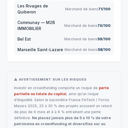
Les Rivages de
Marchand de biens
71/100
Quiberon
Communay — M2B
Marchand de biens
70/100
IMMOBILIER
Bel Est
Marchand de biens
59/100
Marseille Saint-Lazare
Marchand de biens
58/100
⚠ AVERTISSEMENT SUR LES RISQUES
Investir en crowdfunding comporte un risque de
perte
partielle ou totale du capital
, ainsi qu'un risque
d'illiquidité. Selon le baromètre France FinTech / Forvis
Mazars 2025, 25 à 30 % des projets accusent un retard
de plus de 6 mois et 4 à 6 % entraînent une perte
définitive.
Ne placez jamais plus de 5 à 10 % de votre
patrimoine en crowdfunding et diversifiez sur au