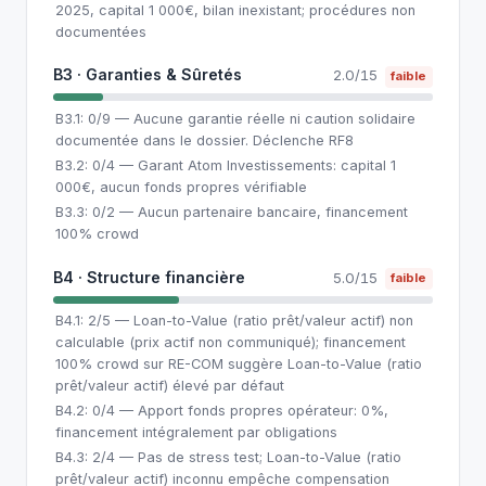
2025, capital 1 000€, bilan inexistant; procédures non
documentées
B3 · Garanties & Sûretés
2.0/15
faible
B3.1: 0/9 — Aucune garantie réelle ni caution solidaire
documentée dans le dossier. Déclenche RF8
B3.2: 0/4 — Garant Atom Investissements: capital 1
000€, aucun fonds propres vérifiable
B3.3: 0/2 — Aucun partenaire bancaire, financement
100% crowd
B4 · Structure financière
5.0/15
faible
B4.1: 2/5 — Loan-to-Value (ratio prêt/valeur actif) non
calculable (prix actif non communiqué); financement
100% crowd sur RE-COM suggère Loan-to-Value (ratio
prêt/valeur actif) élevé par défaut
B4.2: 0/4 — Apport fonds propres opérateur: 0%,
financement intégralement par obligations
B4.3: 2/4 — Pas de stress test; Loan-to-Value (ratio
prêt/valeur actif) inconnu empêche compensation