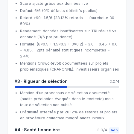
Score ajusté grâce aux données live
Défaut: 6/6 (0% défauts définitifs publiés)
Retard >90j: 1.5/6 (28.12% retards — fourchette 30-
50%)
Rendement: données insuffisantes sur TRI réalisé vs
annoncé (3/6 par prudence)
Formule: (6×0.5 + 1.5×0.3 + 3×0.2) = 3.0 + 0.45 + 0.6
= 4.05, −2pts pénalité statistiques incomplètes =
2.4/6
Mentions CrowdRevolt documentées sur projets
problématiques (CRAPONNE), investisseurs organisés
A3 · Rigueur de sélection
2.0/4
Mention d'un processus de sélection documenté
(audits préalables évoqués dans le contexte) mais
taux de sélection non publié
Crédibilité affectée par 28.12% de retards et projets
en procédure collective malgré audits initiaux
A4 · Santé financière
3.0/4
bon