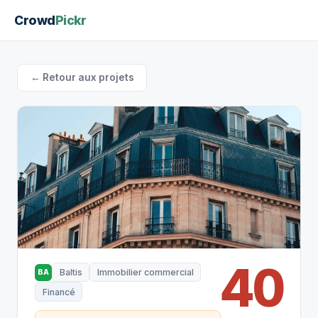
Crowd
Pickr
← Retour aux projets
40
Baltis
Immobilier commercial
BA
Financé