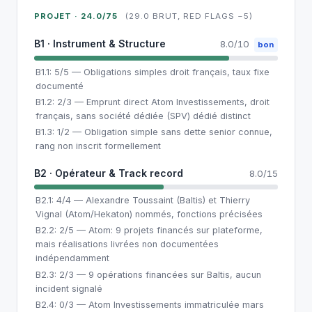
PROJET · 24.0/75
(29.0 BRUT, RED FLAGS −5)
B1 · Instrument & Structure
8.0/10
bon
B1.1: 5/5 — Obligations simples droit français, taux fixe
documenté
B1.2: 2/3 — Emprunt direct Atom Investissements, droit
français, sans société dédiée (SPV) dédié distinct
B1.3: 1/2 — Obligation simple sans dette senior connue,
rang non inscrit formellement
B2 · Opérateur & Track record
8.0/15
B2.1: 4/4 — Alexandre Toussaint (Baltis) et Thierry
Vignal (Atom/Hekaton) nommés, fonctions précisées
B2.2: 2/5 — Atom: 9 projets financés sur plateforme,
mais réalisations livrées non documentées
indépendamment
B2.3: 2/3 — 9 opérations financées sur Baltis, aucun
incident signalé
B2.4: 0/3 — Atom Investissements immatriculée mars