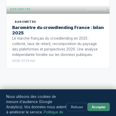
BAROMÈTRE
CROWDPICKR
BAROMÈTRE
Baromètre du crowdlending France : bilan
2025
Le marché français du crowdlending en 2025 :
collecte, taux de retard, recomposition du paysage
des plateformes et perspectives 2026. Une analyse
indépendante fondée sur les données publiques.
2026-01
·
13 min
Nous utilisons des cookies de
Crowd
Pickr
mesure d'audience (Google
RSS
Projets
Plateformes
Articles
Méthodologie
À propos
|
Analytics). Vos données nous aident
Refuser
Accepter
Mentions légales
Confidentialité
CGU
à améliorer le service.
Politique de
© 2026 CrowdPickr