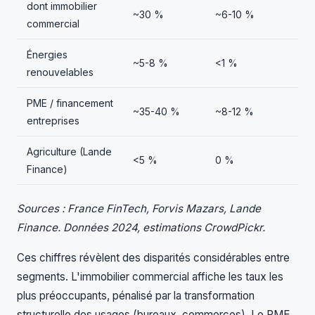
dont immobilier
~30 %
~6-10 %
commercial
Énergies
~5-8 %
<1 %
renouvelables
PME / financement
~35-40 %
~8-12 %
entreprises
Agriculture (Lande
<5 %
0 %
Finance)
Sources : France FinTech, Forvis Mazars, Lande
Finance. Données 2024, estimations CrowdPickr.
Ces chiffres révèlent des disparités considérables entre
segments. L'immobilier commercial affiche les taux les
plus préoccupants, pénalisé par la transformation
structurelle des usages (bureaux, commerces). Le PME