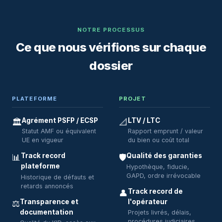
NOTRE PROCESSUS
Ce que nous vérifions sur chaque
dossier
PLATEFORME
PROJET
Agrément PSFP / ECSP
LTV / LTC
🏛️
📐
Statut AMF ou équivalent
Rapport emprunt / valeur
UE en vigueur
du bien ou coût total
Track record
Qualité des garanties
📊
🛡️
plateforme
Hypothèque, fiducie,
GAPD, ordre irrévocable
Historique de défauts et
retards annoncés
Track record de
👤
Transparence et
l'opérateur
⚖️
documentation
Projets livrés, délais,
procédures judiciaires