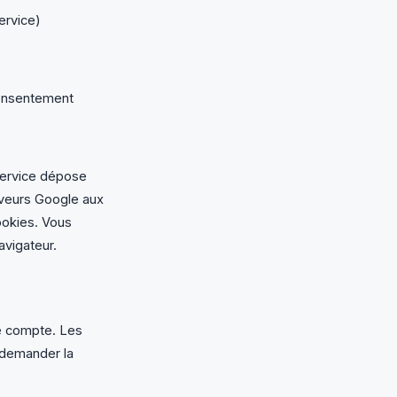
ervice)
consentement
service dépose
rveurs Google aux
ookies. Vous
avigateur.
e compte. Les
 demander la