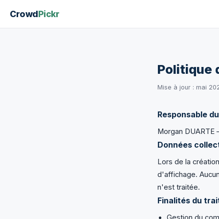
Crowd
Pickr
Politique 
Mise à jour : mai 20
Responsable du
Morgan DUARTE —
Données collec
Lors de la créatio
d'affichage. Aucu
n'est traitée.
Finalités du tra
Gestion du com