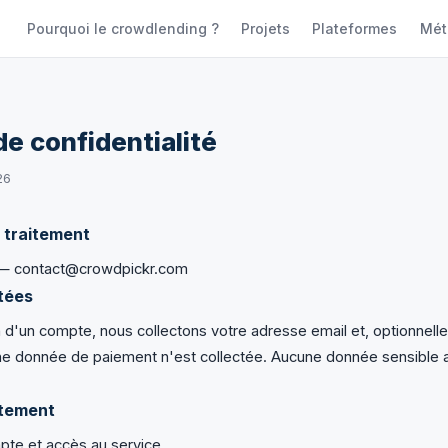
Pourquoi le crowdlending ?
Projets
Plateformes
Mét
de confidentialité
26
 traitement
 contact@crowdpickr.com
tées
n d'un compte, nous collectons votre adresse email et, optionnel
ne donnée de paiement n'est collectée. Aucune donnée sensible
itement
pte et accès au service