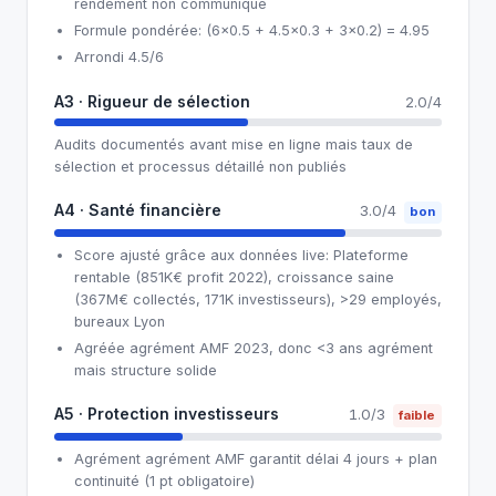
rendement non communiqué
Formule pondérée: (6×0.5 + 4.5×0.3 + 3×0.2) = 4.95
Arrondi 4.5/6
A3 · Rigueur de sélection
2.0/4
Audits documentés avant mise en ligne mais taux de
sélection et processus détaillé non publiés
A4 · Santé financière
3.0/4
bon
Score ajusté grâce aux données live: Plateforme
rentable (851K€ profit 2022), croissance saine
(367M€ collectés, 171K investisseurs), >29 employés,
bureaux Lyon
Agréée agrément AMF 2023, donc <3 ans agrément
mais structure solide
A5 · Protection investisseurs
1.0/3
faible
Agrément agrément AMF garantit délai 4 jours + plan
continuité (1 pt obligatoire)