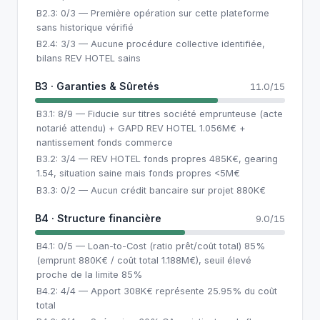
B2.3: 0/3 — Première opération sur cette plateforme
sans historique vérifié
B2.4: 3/3 — Aucune procédure collective identifiée,
bilans REV HOTEL sains
B3 · Garanties & Sûretés
11.0/15
B3.1: 8/9 — Fiducie sur titres société emprunteuse (acte
notarié attendu) + GAPD REV HOTEL 1.056M€ +
nantissement fonds commerce
B3.2: 3/4 — REV HOTEL fonds propres 485K€, gearing
1.54, situation saine mais fonds propres <5M€
B3.3: 0/2 — Aucun crédit bancaire sur projet 880K€
B4 · Structure financière
9.0/15
B4.1: 0/5 — Loan-to-Cost (ratio prêt/coût total) 85%
(emprunt 880K€ / coût total 1.188M€), seuil élevé
proche de la limite 85%
B4.2: 4/4 — Apport 308K€ représente 25.95% du coût
total