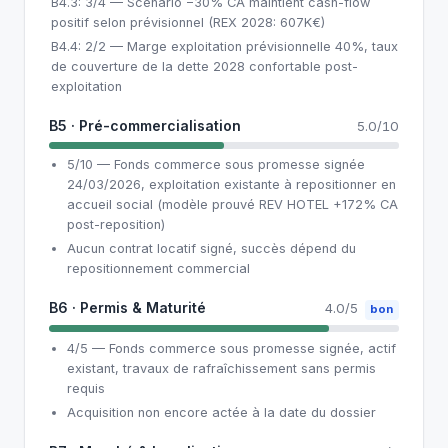
B4.3: 3/4 — Scénario −30% CA maintient cash-flow
positif selon prévisionnel (REX 2028: 607K€)
B4.4: 2/2 — Marge exploitation prévisionnelle 40%, taux
de couverture de la dette 2028 confortable post-
exploitation
B5 · Pré-commercialisation
5.0/10
5/10 — Fonds commerce sous promesse signée
24/03/2026, exploitation existante à repositionner en
accueil social (modèle prouvé REV HOTEL +172% CA
post-reposition)
Aucun contrat locatif signé, succès dépend du
repositionnement commercial
B6 · Permis & Maturité
4.0/5
bon
4/5 — Fonds commerce sous promesse signée, actif
existant, travaux de rafraîchissement sans permis
requis
Acquisition non encore actée à la date du dossier