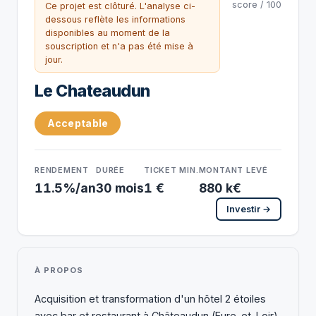
score / 100
Ce projet est clôturé. L'analyse ci-
dessous reflète les informations
disponibles au moment de la
souscription et n'a pas été mise à
jour.
Le Chateaudun
Acceptable
RENDEMENT
DURÉE
TICKET MIN.
MONTANT LEVÉ
11.5%/an
30 mois
1 €
880 k€
Investir →
À PROPOS
Acquisition et transformation d'un hôtel 2 étoiles
avec bar et restaurant à Châteaudun (Eure-et-Loir)