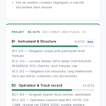
Pas de mention comptes ségrégués ni marché
secondaire dans dossier
PROJET · 45.0/75
(50.0 BRUT, RED FLAGS −5)
B1 · Instrument & Structure
8.0/10
bon
B1.1: 5/5 — Obligation simple prêt participatif droit
français
B1.2: 3/3 — société dédiée (SPV) dédié CHATEAUDUN
RESIDENCE, RCS Chartres, droit français clair
B1.3: 0/2 — Obligation non sécurisée, rang indéterminé
face aux autres créanciers non documentés
B2 · Opérateur & Track record
11.0/15
B2.1: 4/4 — Dirigeant Djamel Atoui nommé, identifiable
B2.2: 4/5 — Opérateur exploite déjà REV HOTEL (CA
1.5M€, résultat net 208K€ 2024), modèle similaire