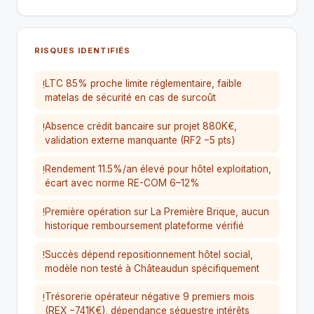
RISQUES IDENTIFIÉS
LTC 85% proche limite réglementaire, faible
!
matelas de sécurité en cas de surcoût
Absence crédit bancaire sur projet 880K€,
!
validation externe manquante (RF2 −5 pts)
Rendement 11.5%/an élevé pour hôtel exploitation,
!
écart avec norme RE-COM 6–12%
Première opération sur La Première Brique, aucun
!
historique remboursement plateforme vérifié
Succès dépend repositionnement hôtel social,
!
modèle non testé à Châteaudun spécifiquement
Trésorerie opérateur négative 9 premiers mois
!
(REX −741K€), dépendance séquestre intérêts