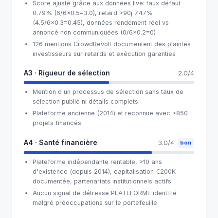
Score ajusté grâce aux données live: taux défaut
0.79% (6/6×0.5=3.0), retard >90j 7.47%
(4.5/6×0.3=0.45), données rendement réel vs
annoncé non communiquées (0/6×0.2=0)
126 mentions CrowdRevolt documentent des plaintes
investisseurs sur retards et exécution garanties
A3 · Rigueur de sélection
2.0/4
Mention d'un processus de sélection sans taux de
sélection publié ni détails complets
Plateforme ancienne (2014) et reconnue avec >850
projets financés
A4 · Santé financière
3.0/4
bon
Plateforme indépendante rentable, >10 ans
d'existence (depuis 2014), capitalisation €200K
documentée, partenariats institutionnels actifs
Aucun signal de détresse PLATEFORME identifié
malgré préoccupations sur le portefeuille