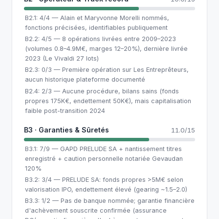
B2.1: 4/4 — Alain et Maryvonne Morelli nommés,
fonctions précisées, identifiables publiquement
B2.2: 4/5 — 8 opérations livrées entre 2009–2023
(volumes 0.8–4.9M€, marges 12–20%), dernière livrée
2023 (Le Vivaldi 27 lots)
B2.3: 0/3 — Première opération sur Les Entreprêteurs,
aucun historique plateforme documenté
B2.4: 2/3 — Aucune procédure, bilans sains (fonds
propres 175K€, endettement 50K€), mais capitalisation
faible post-transition 2024
B3 · Garanties & Sûretés
11.0/15
B3.1: 7/9 — GAPD PRELUDE SA + nantissement titres
enregistré + caution personnelle notariée Gevaudan
120%
B3.2: 3/4 — PRELUDE SA: fonds propres >5M€ selon
valorisation IPO, endettement élevé (gearing ~1.5–2.0)
B3.3: 1/2 — Pas de banque nommée; garantie financière
d'achèvement souscrite confirmée (assurance