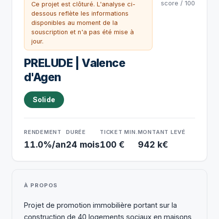
score / 100
Ce projet est clôturé. L'analyse ci-
dessous reflète les informations
disponibles au moment de la
souscription et n'a pas été mise à
jour.
PRELUDE | Valence
d'Agen
Solide
RENDEMENT
DURÉE
TICKET MIN.
MONTANT LEVÉ
11.0%/an
24 mois
100 €
942 k€
À PROPOS
Projet de promotion immobilière portant sur la
construction de 40 logements sociaux en maisons