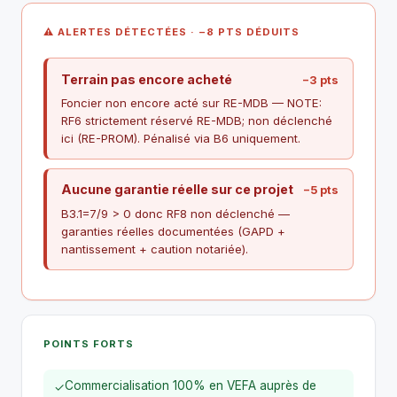
⚠ ALERTES DÉTECTÉES · −8 PTS DÉDUITS
Terrain pas encore acheté
−3 pts
Foncier non encore acté sur RE-MDB — NOTE:
RF6 strictement réservé RE-MDB; non déclenché
ici (RE-PROM). Pénalisé via B6 uniquement.
Aucune garantie réelle sur ce projet
−5 pts
B3.1=7/9 > 0 donc RF8 non déclenché —
garanties réelles documentées (GAPD +
nantissement + caution notariée).
POINTS FORTS
Commercialisation 100% en VEFA auprès de
✓