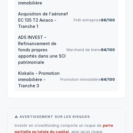
immobilière
Acquisition de l'aéronef
EC 135 T2 Aviaco -
Prêt entreprise
66/100
Tranche 1
ADS INVEST –
Refinancement de
fonds propres
Marchand de biens
64/100
apportés dans une SCI
patrimoniale
Kiskalis - Promotion
immobilière -
Promotion immobilière
64/100
Tranche 3
⚠ AVERTISSEMENT SUR LES RISQUES
Investir en crowdfunding comporte un risque de
perte
partielle ou totale du capital
, ainsi qu'un risque