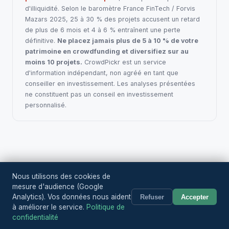
d'illiquidité. Selon le baromètre France FinTech / Forvis
Mazars 2025, 25 à 30 % des projets accusent un retard
de plus de 6 mois et 4 à 6 % entraînent une perte
définitive.
Ne placez jamais plus de 5 à 10 % de votre
patrimoine en crowdfunding et diversifiez sur au
moins 10 projets.
CrowdPickr est un service
d'information indépendant, non agréé en tant que
conseiller en investissement. Les analyses présentées
ne constituent pas un conseil en investissement
personnalisé.
Nous utilisons des cookies de
Crowd
Pickr
mesure d'audience (Google
RSS
Projets
Plateformes
Articles
Méthodologie
À propos
|
Analytics). Vos données nous aident
Refuser
Accepter
Mentions légales
Confidentialité
CGU
à améliorer le service.
Politique de
© 2026 CrowdPickr
confidentialité