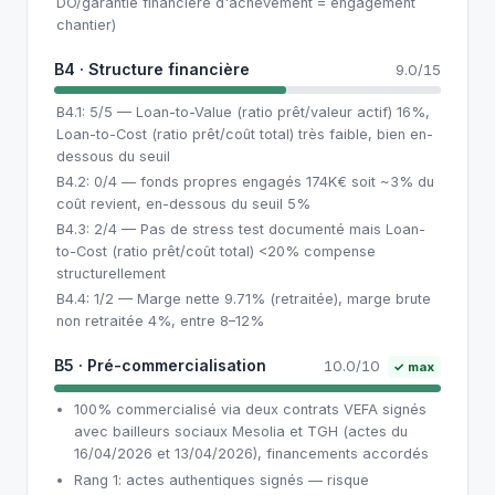
DO/garantie financière d'achèvement = engagement
chantier)
B4 · Structure financière
9.0/15
B4.1: 5/5 — Loan-to-Value (ratio prêt/valeur actif) 16%,
Loan-to-Cost (ratio prêt/coût total) très faible, bien en-
dessous du seuil
B4.2: 0/4 — fonds propres engagés 174K€ soit ~3% du
coût revient, en-dessous du seuil 5%
B4.3: 2/4 — Pas de stress test documenté mais Loan-
to-Cost (ratio prêt/coût total) <20% compense
structurellement
B4.4: 1/2 — Marge nette 9.71% (retraitée), marge brute
non retraitée 4%, entre 8–12%
B5 · Pré-commercialisation
10.0/10
✓ max
100% commercialisé via deux contrats VEFA signés
avec bailleurs sociaux Mesolia et TGH (actes du
16/04/2026 et 13/04/2026), financements accordés
Rang 1: actes authentiques signés — risque