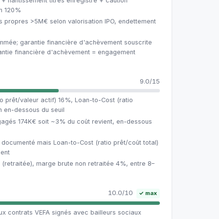
 nantissement titres enregistré + caution
an 120%
 propres >5M€ selon valorisation IPO, endettement
mmée; garantie financière d'achèvement souscrite
ntie financière d'achèvement = engagement
9.0/15
o prêt/valeur actif) 16%, Loan-to-Cost (ratio
ien en-dessous du seuil
gagés 174K€ soit ~3% du coût revient, en-dessous
 documenté mais Loan-to-Cost (ratio prêt/coût total)
ent
(retraitée), marge brute non retraitée 4%, entre 8–
n
10.0/10
✓ max
x contrats VEFA signés avec bailleurs sociaux