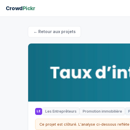
Crowd
Pickr
← Retour aux projets
Les Entreprêteurs
Promotion immobilière
LE
Ce projet est clôturé. L'analyse ci-dessous reflète