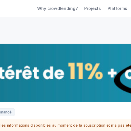
Why crowdlending?
Projects
Platforms
Financé
 les informations disponibles au moment de la souscription et n'a pas été