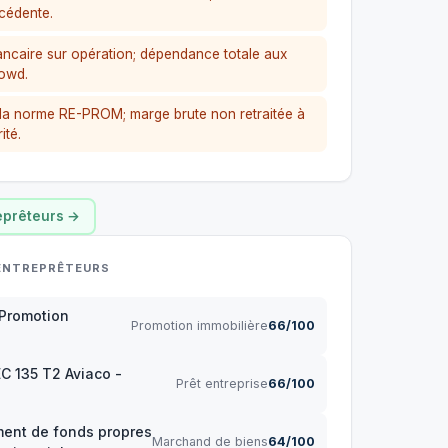
écédente.
ncaire sur opération; dépendance totale aux
rowd.
la norme RE-PROM; marge brute non retraitée à
ité.
reprêteurs →
 ENTREPRÊTEURS
 Promotion
Promotion immobilière
66/100
EC 135 T2 Aviaco -
Prêt entreprise
66/100
ent de fonds propres
Marchand de biens
64/100