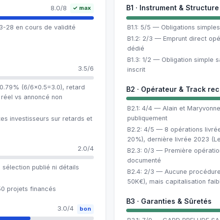
B1 · Instrument & Structure
8.0/8
✓ max
28 en cours de validité
B1.1: 5/5 — Obligations simples 
B1.2: 2/3 — Emprunt direct op
dédié
B1.3: 1/2 — Obligation simple 
3.5/6
inscrit
 0.79% (6/6×0.5=3.0), retard
B2 · Opérateur & Track re
 réel vs annoncé non
B2.1: 4/4 — Alain et Maryvonne
publiquement
s investisseurs sur retards et
B2.2: 4/5 — 8 opérations livr
20%), dernière livrée 2023 (Le 
2.0/4
B2.3: 0/3 — Première opératio
documenté
élection publié ni détails
B2.4: 2/3 — Aucune procédure,
50K€), mais capitalisation faib
0 projets financés
B3 · Garanties & Sûretés
3.0/4
bon