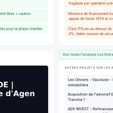
fragilisée par opération pr
nt titres + caution
Absence de financement ba
!
appels de fonds VEFA et c
s pour la phase chantier.
Taux 11%/an au-dessus de 
!
4%, faible coussin de sécur
Voir toute l'analyse Les Ent
AUTRES PROJETS SUR LES
Les Oliviers - Vaucluse -
immobilière
Acquisition de l'aéronef 
Tranche 1
ADS INVEST – Refinancem