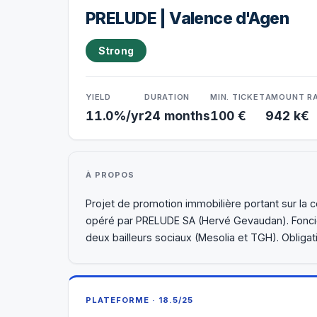
PRELUDE | Valence d'Agen
Strong
YIELD
DURATION
MIN. TICKET
AMOUNT RA
11.0%/yr
24 months
100 €
942 k€
À PROPOS
Projet de promotion immobilière portant sur la
opéré par PRELUDE SA (Hervé Gevaudan). Fonci
deux bailleurs sociaux (Mesolia et TGH). Obligat
PLATEFORME · 18.5/25