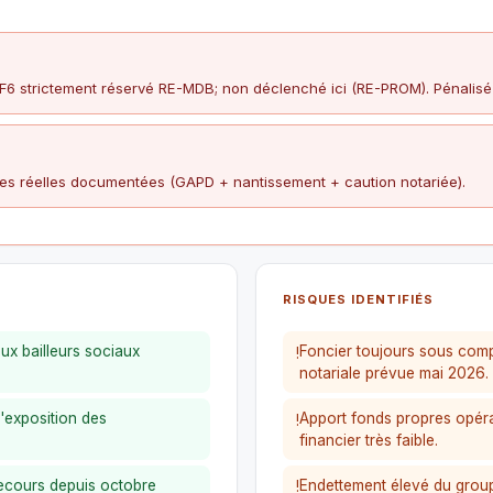
6 strictement réservé RE-MDB; non déclenché ici (RE-PROM). Pénalisé
es réelles documentées (GAPD + nantissement + caution notariée).
RISQUES IDENTIFIÉS
x bailleurs sociaux
Foncier toujours sous comp
!
notariale prévue mai 2026.
l'exposition des
Apport fonds propres opéra
!
financier très faible.
recours depuis octobre
Endettement élevé du grou
!