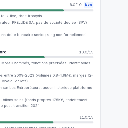
8.0/10
bon
taux fixe, droit français
érateur PRELUDE SA, pas de société dédiée (SPV)
sans dette bancaire senior; rang non formellement
cord
10.0/15
 Morelli nommés, fonctions précisées, identifiables
ées entre 2009–2023 (volumes 0.8–4.9M€, marges 12–
Vivaldi 27 lots)
n sur Les Entreprêteurs, aucun historique plateforme
 bilans sains (fonds propres 175K€, endettement
le post-transition 2024
11.0/15