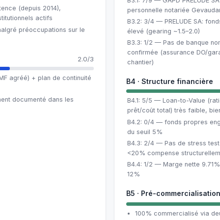
B3.1: 7/9 — GAPD PRELUDE SA +
tence (depuis 2014),
personnelle notariée Gevaud
itutionnels actifs
B3.2: 3/4 — PRELUDE SA: fonds
algré préoccupations sur le
élevé (gearing ~1.5–2.0)
B3.3: 1/2 — Pas de banque no
confirmée (assurance DO/gara
2.0/3
chantier)
MF agréé) + plan de continuité
B4 · Structure financière
ment documenté dans les
B4.1: 5/5 — Loan-to-Value (rati
prêt/coût total) très faible, b
B4.2: 0/4 — fonds propres en
du seuil 5%
B4.3: 2/4 — Pas de stress test
<20% compense structurellem
B4.4: 1/2 — Marge nette 9.71% 
12%
B5 · Pré-commercialisatio
100% commercialisé via deu