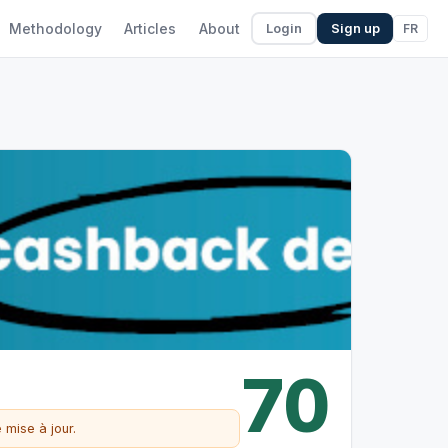
Methodology
Articles
About
FR
Login
Sign up
70
 mise à jour.