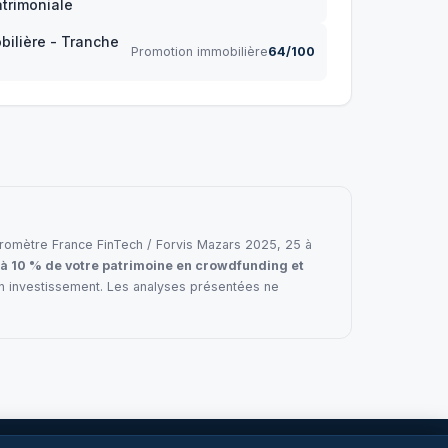
trimoniale
bilière - Tranche
Promotion immobilière
64/100
e baromètre France FinTech / Forvis Mazars 2025, 25 à
 à 10 % de votre patrimoine en crowdfunding et
en investissement. Les analyses présentées ne