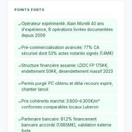
POINTS FORTS
Opérateur expérimenté: Alain Morelli 40 ans
✓
d'expérience, 8 opérations livrées documentées
depuis 2009
Pré-commercialisation avancée: 77% CA
✓
sécurisé dont 53% actes notariés signés (1.4M€)
Structure financière assainie: LDDC FP 175K€,
✓
endettement 50K€, désendettement massif 2023
Permis purgé: PC obtenu et délai recours expiré,
✓
chantier lancé
Prix cohérents marché: 3.800–4.300€/m²
✓
conformes comparables locaux Luberon
Partenaire bancaire: 81.2% financement
✓
bancaire accordé (1.985M€), validation externe
forte