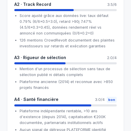
A2 · Track Record
3.5/6
Score ajusté grâce aux données live: taux défaut
0.79% (6/6×0.5=3.0), retard >90j 7.47%
(4.5/6×0.3=0.45), données rendement réel vs
annoncé non communiquées (0/6×0.2=0)
126 mentions CrowdRevolt documentent des plaintes
investisseurs sur retards et exécution garanties
A3 · Rigueur de sélection
2.0/4
Mention d'un processus de sélection sans taux de
sélection publié ni détails complets
Plateforme ancienne (2014) et reconnue avec >850
projets financés
A4 · Santé financière
3.0/4
bon
Plateforme indépendante rentable, >10 ans
d'existence (depuis 2014), capitalisation €200K
documentée, partenariats institutionnels actifs
Aucun signal de détresse PLATEFORME identifié