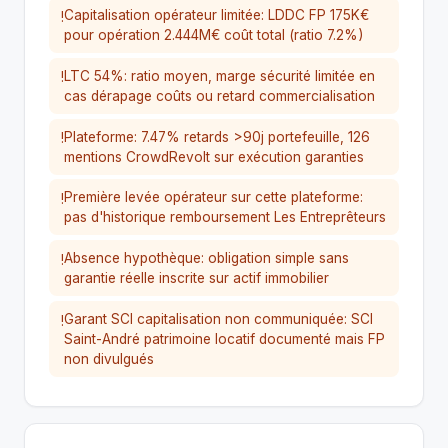
Capitalisation opérateur limitée: LDDC FP 175K€
!
pour opération 2.444M€ coût total (ratio 7.2%)
LTC 54%: ratio moyen, marge sécurité limitée en
!
cas dérapage coûts ou retard commercialisation
Plateforme: 7.47% retards >90j portefeuille, 126
!
mentions CrowdRevolt sur exécution garanties
Première levée opérateur sur cette plateforme:
!
pas d'historique remboursement Les Entreprêteurs
Absence hypothèque: obligation simple sans
!
garantie réelle inscrite sur actif immobilier
Garant SCI capitalisation non communiquée: SCI
!
Saint-André patrimoine locatif documenté mais FP
non divulgués