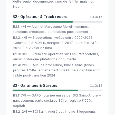
dette senior documentée, rang de fait 1er mais non
inscrit
B2 · Opérateur & Track record
10.0/15
B2.1: 4/4 — Alain et Maryvonne Morelli nommés,
fonctions précisées, identifiables publiquement
B2.2: 4/5 — 8 opérations livrées entre 2009–2023
(volumes 0.8–4.9M€, marges 12–20%), dernière livrée
2023 (Le Vivaldi 27 lots)
B2.3: 0/3 — Première opération sur Les Entreprêteurs,
aucun historique plateforme documenté
B2.4: 2/3 — Aucune procédure, bilans sains (fonds
propres 175K€, endettement 50K€), mais capitalisation
faible post-transition 2024
B3 · Garanties & Sûretés
11.0/15
B3.1: 7/9 — GAPD notariée émise par SCI Saint-André +
nantissement parts sociales SCI enregistré (100%
capital)
B3.2: 2/4 — SCI Saint-André patrimoine 3 logements