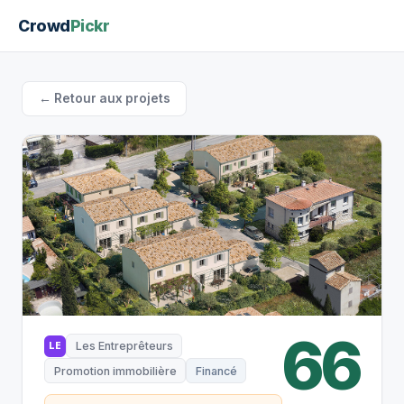
Crowd
Pickr
← Retour aux projets
66
Les Entreprêteurs
LE
Promotion immobilière
Financé