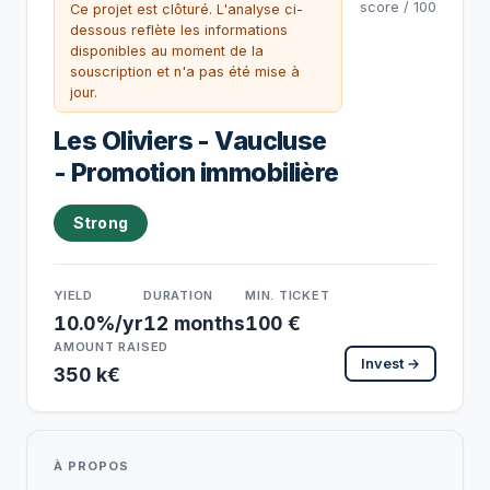
score / 100
Ce projet est clôturé. L'analyse ci-
dessous reflète les informations
disponibles au moment de la
souscription et n'a pas été mise à
jour.
Les Oliviers - Vaucluse
- Promotion immobilière
Strong
YIELD
DURATION
MIN. TICKET
10.0%/yr
12 months
100 €
AMOUNT RAISED
Invest →
350 k€
À PROPOS