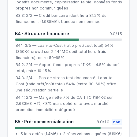
locatifs documenté, capitalisation faible, données fonds
propres non communiquées
B3.3: 2/2 — Crédit bancaire identifié à 81.2% du
financement (1.985M€), banque non nommée
B4 · Structure financière
9.0/15
B4.1: 3/5 — Loan-to-Cost (ratio prêt/coût total) 54%
(350K€ crowd sur 2.444M€ coût total hors frais
financiers), entre 50–65%
B4.2: 2/4 — Apport fonds propres 111K€ = 4.5% du coût
total, entre 10–15%
B4.3: 2/4 — Pas de stress test documenté, Loan-to-
Cost (ratio prêt/coût total) 54% (entre 30–60%) offre
une sécurisation partielle
B4.4: 2/2 — Marge nette 7% du CA TTC (184K€ sur
2.633M€ HT), <8% mais cohérente avec marché
promotion immobilière dégradé
B5 · Pré-commercialisation
8.0/10
bon
5 lots actés (1.4M€) + 2 réservations signées (619K€)