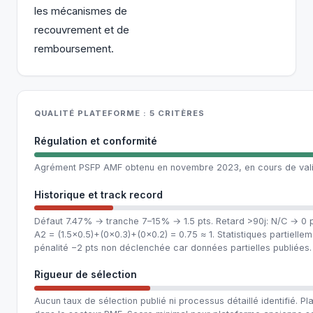
les mécanismes de
recouvrement et de
remboursement.
QUALITÉ PLATEFORME : 5 CRITÈRES
Régulation et conformité
Agrément PSFP AMF obtenu en novembre 2023, en cours de vali
Historique et track record
Défaut 7.47% → tranche 7–15% → 1.5 pts. Retard >90j: N/C → 0 p
A2 = (1.5×0.5)+(0×0.3)+(0×0.2) = 0.75 ≈ 1. Statistiques partielle
pénalité −2 pts non déclenchée car données partielles publiées.
Rigueur de sélection
Aucun taux de sélection publié ni processus détaillé identifié. 