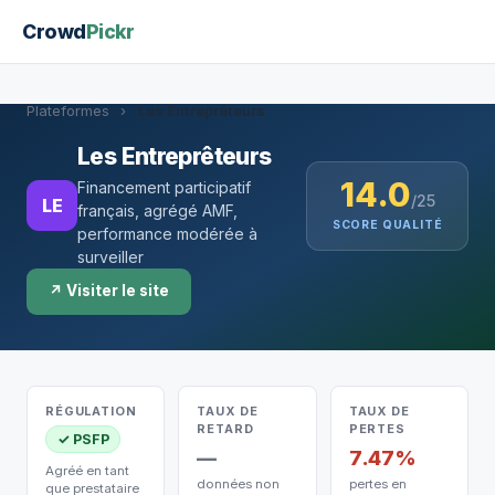
Crowd
Pickr
Plateformes
›
Les Entreprêteurs
Les Entreprêteurs
14.0
Financement participatif
/25
LE
français, agrégé AMF,
SCORE QUALITÉ
performance modérée à
surveiller
↗ Visiter le site
RÉGULATION
TAUX DE
TAUX DE
RETARD
PERTES
✓ PSFP
—
7.47%
Agréé en tant
données non
pertes en
que prestataire