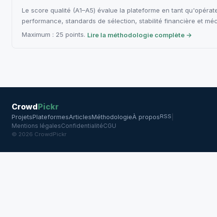
Le score qualité (A1–A5) évalue la plateforme en tant qu'opérate
performance, standards de sélection, stabilité financière et mé
Maximum : 25 points.
Lire la méthodologie complète →
Crowd
Pickr
RSS
Projets
Plateformes
Articles
Méthodologie
À propos
|
Mentions légales
Confidentialité
CGU
© 2026 CrowdPickr