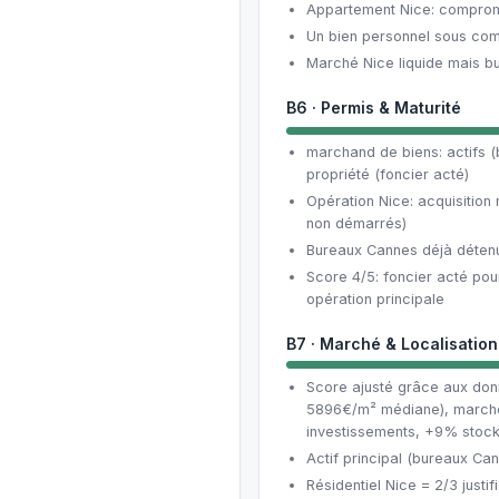
Appartement Nice: compromi
Un bien personnel sous com
Marché Nice liquide mais b
B6 · Permis & Maturité
marchand de biens: actifs 
propriété (foncier acté)
Opération Nice: acquisition
non démarrés)
Bureaux Cannes déjà détenu
Score 4/5: foncier acté pou
opération principale
B7 · Marché & Localisation
Score ajusté grâce aux donn
5896€/m² médiane), marché
investissements, +9% stock
Actif principal (bureaux Ca
Résidentiel Nice = 2/3 justi