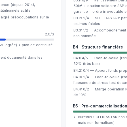
B3.1: 6/9 — Nantissement par
tence (depuis 2014),
50k€ + caution solidaire SSP d
itutionnels actifs
garantie = ordre irrévocable 
algré préoccupations sur le
B3.2: 2/4 — SCI LIDASTAR: pa
estimés faibles
B3.3: 1/2 — Accompagnement b
2.0/3
non nommée
MF agréé) + plan de continuité
B4 · Structure financière
ment documenté dans les
B4.1: 4/5 — Loan-to-Value (rati
32% (très bas)
B4.2: 0/4 — Apport fonds pro
B4.3: 2/4 — Loan-to-Value (ra
l'absence de stress test doc
B4.4: 0/2 — Marge opération N
de 10%
B5 · Pré-commercialisatio
Bureaux SCI LIDASTAR non 
mais non formalisée)