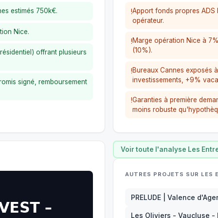
nes estimés 750k€.
Apport fonds propres ADS 
!
opérateur.
ion Nice.
Marge opération Nice à 7%
!
(10%).
ésidentiel) offrant plusieurs
Bureaux Cannes exposés à 
!
investissements, +9% vaca
romis signé, remboursement
Garanties à première deman
!
moins robuste qu'hypothèqu
Voir toute l'analyse Les Ent
AUTRES PROJETS SUR LES
PRELUDE | Valence d'Age
Les Oliviers - Vaucluse -