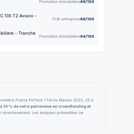
Promotion immobilière
66/100
EC 135 T2 Aviaco -
Prêt entreprise
66/100
bilière - Tranche
Promotion immobilière
64/100
e baromètre France FinTech / Forvis Mazars 2025, 25 à
 à 10 % de votre patrimoine en crowdfunding et
en investissement. Les analyses présentées ne