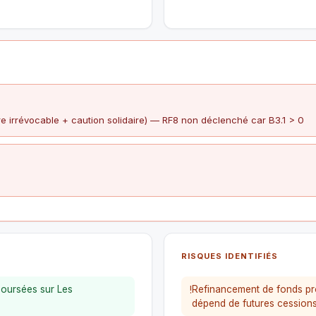
 irrévocable + caution solidaire) — RF8 non déclenché car B3.1 > 0
RISQUES IDENTIFIÉS
boursées sur Les
Refinancement de fonds pro
!
dépend de futures cessions