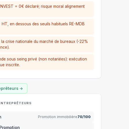
INVEST = 0€ déclaré; risque moral alignement
 HT, en dessous des seuils habituels RE-MDB
la crise nationale du marché de bureaux (-22%
nce).
de sous seing privé (non notariées): exécution
e inscrite.
reprêteurs →
 ENTREPRÊTEURS
n
Promotion immobilière
70/100
 Promotion