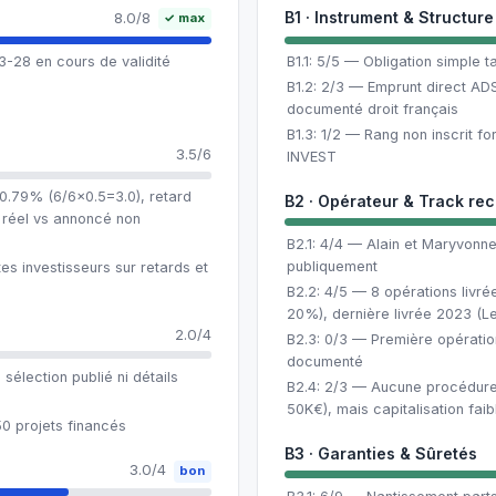
B1 · Instrument & Structure
8.0/8
✓ max
28 en cours de validité
B1.1: 5/5 — Obligation simple ta
B1.2: 2/3 — Emprunt direct AD
documenté droit français
B1.3: 1/2 — Rang non inscrit f
3.5/6
INVEST
 0.79% (6/6×0.5=3.0), retard
B2 · Opérateur & Track re
 réel vs annoncé non
B2.1: 4/4 — Alain et Maryvonne
publiquement
s investisseurs sur retards et
B2.2: 4/5 — 8 opérations livr
20%), dernière livrée 2023 (Le 
2.0/4
B2.3: 0/3 — Première opératio
documenté
élection publié ni détails
B2.4: 2/3 — Aucune procédure,
50K€), mais capitalisation faib
0 projets financés
B3 · Garanties & Sûretés
3.0/4
bon