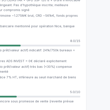
ts SCI LIDASTAR + GPD SSP 120% + ordre irrévocable
irigeant. Pas d'hypothèque inscrite; meilleure
sur compromis signé
trimoine ~1.275M€ brut, CRD ~561k€, fonds propres
ancaire mentionné pour opération Nice, banque
8.0/15
o prêt/valeur actif) indicatif: 241k/750k bureaux =
pres ADS INVEST = 0€ déclaré explicitement
tio prêt/valeur actif) très bas (<30%) compense
umenté
ice 7% HT, inférieure au seuil marchand de biens
n
5.0/10
encore sous promesse de vente (revente prévue