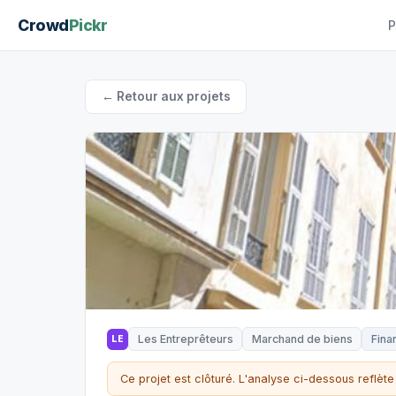
Crowd
Pickr
P
← Retour aux projets
Les Entreprêteurs
Marchand de biens
Fina
LE
Ce projet est clôturé. L'analyse ci-dessous reflète