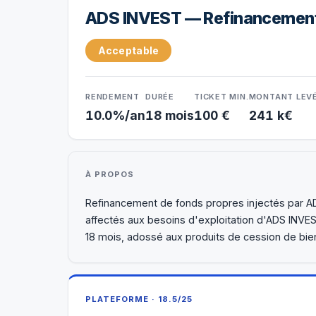
ADS INVEST — Refinancement 
Acceptable
RENDEMENT
DURÉE
TICKET MIN.
MONTANT LEV
10.0%/an
18 mois
100 €
241 k€
À PROPOS
Refinancement de fonds propres injectés par A
affectés aux besoins d'exploitation d'ADS INVE
18 mois, adossé aux produits de cession de bie
PLATEFORME · 18.5/25