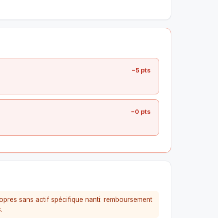
−5 pts
−0 pts
pres sans actif spécifique nanti: remboursement
.