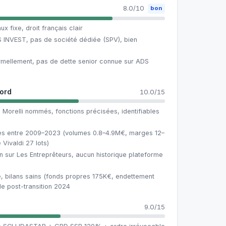
8.0/10
bon
ux fixe, droit français clair
S INVEST, pas de société dédiée (SPV), bien
ormellement, pas de dette senior connue sur ADS
cord
10.0/15
 Morelli nommés, fonctions précisées, identifiables
ées entre 2009–2023 (volumes 0.8–4.9M€, marges 12–
Vivaldi 27 lots)
n sur Les Entreprêteurs, aucun historique plateforme
 bilans sains (fonds propres 175K€, endettement
le post-transition 2024
9.0/15