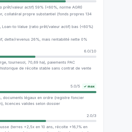
tio prêt/valeur actif) 59% (<60%, norme AGRI)
r, collatéral propre substantiel (fonds propres 134
, Loan-to-Value (ratio prêt/valeur actif) bas (<60%)
itif, dette/revenus 26%, mais rentabilité nette 0%
n
6.0/10
 orge, tournesol, 70,69 ha), paiements PAC
storique de récolte stable sans contrat de vente
5.0/5
✓ max
ns, documents légaux en ordre (registre foncier
), licences valides selon dossier
2.0/3
usse (terres +2,5x en 10 ans, récolte +16,1% en