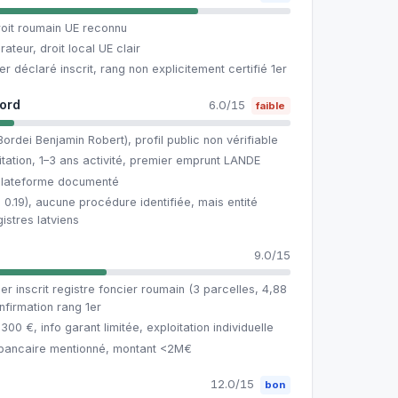
droit roumain UE reconnu
ateur, droit local UE clair
r déclaré inscrit, rang non explicitement certifié 1er
cord
6.0/15
faible
ordei Benjamin Robert), profil public non vérifiable
tation, 1–3 ans activité, premier emprunt LANDE
 plateforme documenté
 0.19), aucune procédure identifiée, mais entité
istres latviens
9.0/15
r inscrit registre foncier roumain (3 parcelles, 4,88
nfirmation rang 1er
00 €, info garant limitée, exploitation individuelle
 bancaire mentionné, montant <2M€
12.0/15
bon