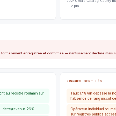
2024), mais Călărași County m
— 2 pts
1 formellement enregistrée et confirmée — nantissement déclaré mais ra
RISQUES IDENTIFIÉS
rit au registre roumain sur
Taux 17%/an dépasse la no
!
l'absence de rang inscrit cer
19, dette/revenus 26%
Opérateur individuel roumain
!
sur registres publics access