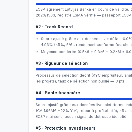
ECSP agrément Latvijas Banka en cours de validité,
2020/1503, registre ESMA vérifié — passeport ECSP
A2 · Track Record
Score ajusté grâce aux données live: défaut 0.0%
4.93% (<5%, 6/6), rendement conforme fourchett
Moyenne pondérée (0.5×6 + 0.3×6 + 0.2×6) = 6.0
A3 · Rigueur de sélection
Processus de sélection décrit (KYC emprunteur, ana
les projets), taux de sélection non publié — 3 pts
A4 · Santé financière
Score ajusté grâce aux données live: plateforme in
(CA 1.96M€ +22% YoY, retour à profitabilité), >5 an
ECSP maintenu, aucun signal de détresse identifié —
A5 · Protection investisseurs