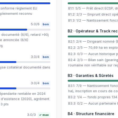
 conforme règlement EU
B1.1: 5/5 — Prêt direct ECSP, 
 pleinement reconnu
B1.2: 2/3 — Emprunt direct opér
B1.3: 1/2 — Nantissement foncie
5.0/6
bon
B2 · Opérateur & Track re
 documenté (6/6), retard >90j
e annoncée (6/6)
B2.1: 2/4 — Dirigeant nommé (B
/6
B2.2: 2/5 — 70,69 ha en exploi
B2.3: 0/3 — Aucun historique
3.0/4
bon
B2.4: 2/3 — Bilan sain (gearing
roumaine non vérifiable sur reg
lyse collatéral documenté dans
B3 · Garanties & Sûretés
3.0/4
bon
B3.1: 7/9 — Nantissement foncie
ha), inscription en cours de co
dépendante rentable en 2024
B3.2: 1/4 — fonds propres 134 3
s d'existence (2020), agrément
B3.3: 0/2 — Aucun partenaire
 3 pts
B4 · Structure financière
3.0/3
✓ max