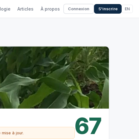
logie
Articles
À propos
EN
Connexion
S'inscrire
67
 mise à jour.