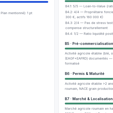
B4.1: 5/5 — Loan-to-Value (ra
B4.2: 4/4 — Propriétaire foncie
Plan mentionné): 1 pt
300 €, actifs 160 000 €)
B4.3: 2/4 — Pas de stress test
compense structurellement
B4.4: 1/2 — Ratio liquidité pos
B5 · Pré-commercialisatio
Activité agricole établie (blé,
(EAGF+EAFRD) documentés — hi
formalisé
B6 · Permis & Maturité
Activité agricole établie >2 a
roumain, NACE grain production
B7 · Marché & Localisation
Marché agricole roumain en ha