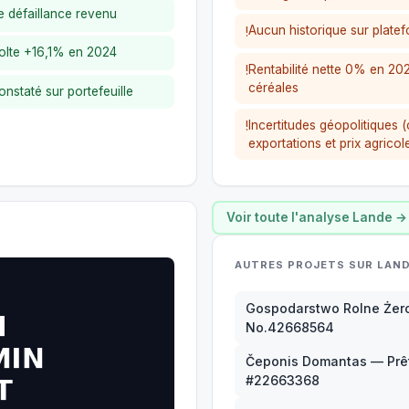
e défaillance revenu
Aucun historique sur plat
!
colte +16,1% en 2024
Rentabilité nette 0% en 2025
!
céréales
staté sur portefeuille
Incertitudes géopolitiques (
!
exportations et prix agrico
Voir toute l'analyse Lande →
AUTRES PROJETS SUR LAN
Gospodarstwo Rolne Żero
No.42668564
Čeponis Domantas — Prêt
#22663368