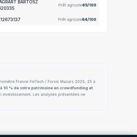
AGRART BARTOSZ
Prêt agricole
65/100
2620335
o.12673137
Prêt agricole
64/100
e baromètre France FinTech / Forvis Mazars 2025, 25 à
 à 10 % de votre patrimoine en crowdfunding et
en investissement. Les analyses présentées ne