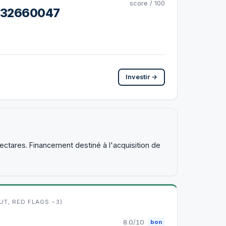
score / 100
o.32660047
Investir →
hectares. Financement destiné à l'acquisition de
UT, RED FLAGS −3)
8.0/10
bon