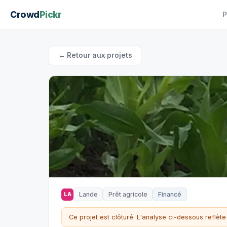
Crowd
Pickr
P
← Retour aux projets
Lande
Prêt agricole
Financé
LA
Ce projet est clôturé. L'analyse ci-dessous reflète