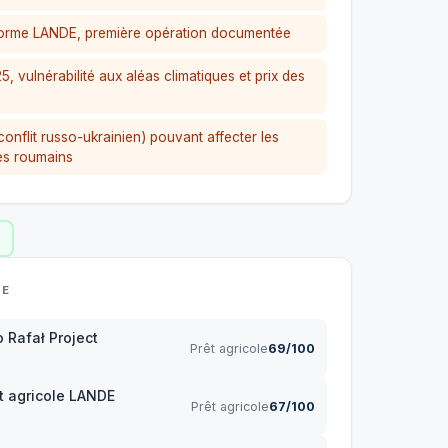
eforme LANDE, première opération documentée
, vulnérabilité aux aléas climatiques et prix des
conflit russo-ukrainien) pouvant affecter les
les roumains
DE
 Rafał Project
Prêt agricole
69/100
 agricole LANDE
Prêt agricole
67/100