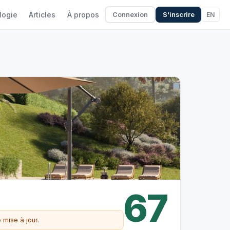
logie
Articles
À propos
EN
Connexion
S'inscrire
67
 mise à jour.