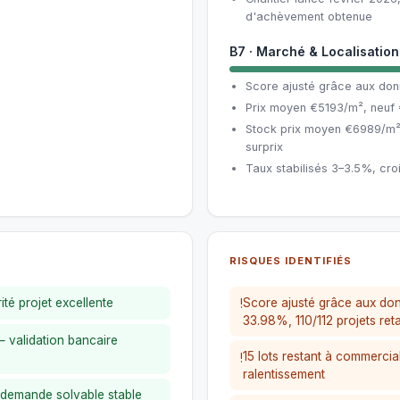
d'achèvement obtenue
B7 · Marché & Localisation
Score ajusté grâce aux don
Prix moyen €5193/m², neuf
Stock prix moyen €6989/m²
surprix
Taux stabilisés 3–3.5%, cro
RISQUES IDENTIFIÉS
té projet excellente
Score ajusté grâce aux don
!
33.98%, 110/112 projets ret
— validation bancaire
15 lots restant à commercial
!
ralentissement
 demande solvable stable