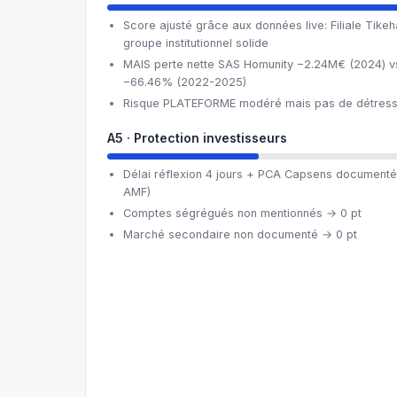
Score ajusté grâce aux données live: Filiale Tik
groupe institutionnel solide
MAIS perte nette SAS Homunity −2.24M€ (2024) vs
−66.46% (2022-2025)
Risque PLATEFORME modéré mais pas de détress
A5 · Protection investisseurs
Délai réflexion 4 jours + PCA Capsens documenté 
AMF)
Comptes ségrégués non mentionnés → 0 pt
Marché secondaire non documenté → 0 pt