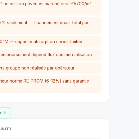
² accession privée vs marché neuf €5700/m² —
.9% seulement — financement quasi-total par
0.1M — capacité absorption chocs limitée
 remboursement dépend flux commercialisation
ers groupe non réalisée par opérateur
ieur norme RE-PROM (6–12%) sans garantie
y →
UNITY