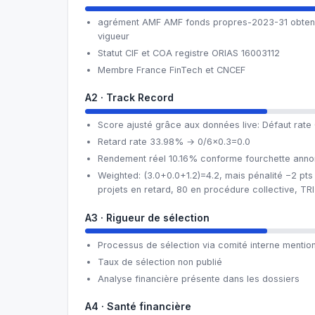
agrément AMF AMF fonds propres-2023-31 obten
vigueur
Statut CIF et COA registre ORIAS 16003112
Membre France FinTech et CNCEF
A2 · Track Record
Score ajusté grâce aux données live: Défaut rat
Retard rate 33.98% → 0/6×0.3=0.0
Rendement réel 10.16% conforme fourchette ann
Weighted: (3.0+0.0+1.2)=4.2, mais pénalité −2 pts 
projets en retard, 80 en procédure collective, TRI
A3 · Rigueur de sélection
Processus de sélection via comité interne mentio
Taux de sélection non publié
Analyse financière présente dans les dossiers
A4 · Santé financière