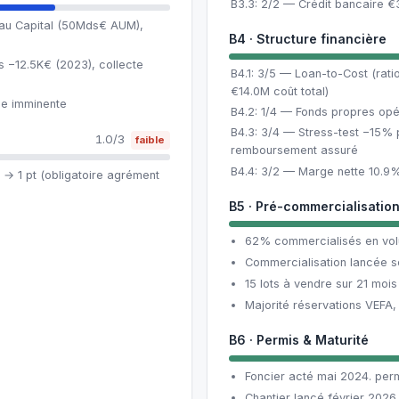
B3.3: 2/2 — Crédit bancaire €
ehau Capital (50Mds€ AUM),
B4 · Structure financière
 −12.5K€ (2023), collecte
B4.1: 3/5 — Loan-to-Cost (rat
€14.0M coût total)
e imminente
B4.2: 1/4 — Fonds propres opé
B4.3: 3/4 — Stress-test −15% 
1.0/3
faible
remboursement assuré
B4.4: 3/2 — Marge nette 10.
→ 1 pt (obligatoire agrément
B5 · Pré-commercialisatio
62% commercialisés en vol
Commercialisation lancée s
15 lots à vendre sur 21 mois
Majorité réservations VEFA,
B6 · Permis & Maturité
Foncier acté mai 2024. perm
Chantier lancé février 2026