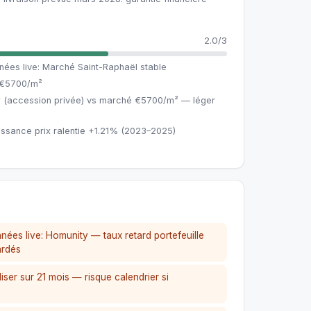
2.0/3
nées live: Marché Saint-Raphaël stable
 €5700/m²
 (accession privée) vs marché €5700/m² — léger
issance prix ralentie +1.21% (2023–2025)
nées live: Homunity — taux retard portefeuille
ardés
iser sur 21 mois — risque calendrier si