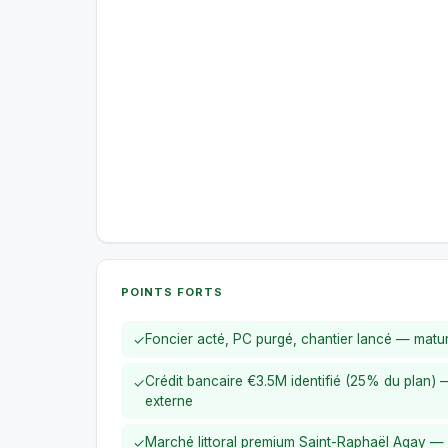
POINTS FORTS
Foncier acté, PC purgé, chantier lancé — maturi
✓
Crédit bancaire €3.5M identifié (25% du plan) 
✓
externe
Marché littoral premium Saint-Raphaël Agay —
✓