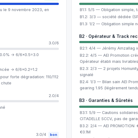
u le 9 novembre 2023, en
B1.1: 5/5 — Obligation simple, 
B1.2: 3/3 — société dédiée (S
B1.3: 1/2 — Obligation simple
B2 · Opérateur & Track re
3.0/6
B2.1: 4/4 — Jérémy Amzallag id
e 0.0% → 6/6×0.5=3.0
B2.2: 4/5 — AEI Promotion cré
Opérateur établi mais livrable
B2.3: 2/3 — 2 projets Homunity
oncée → 6/6×0.2=1.2
signalé
pour forte dégradation: 110/112
B2.4: 1/3 — Bilan sain AEI Prom
 chute
gearing 1.95 (légèrement tend
2.0/4
B3 · Garanties & Sûretés
nné
B3.1: 5/9 — Cautions solidair
CITADELLE SCCV, pas de garan
B3.2: 2/4 — AEI PROMOTION: €11
€0.1M
3.0/4
bon