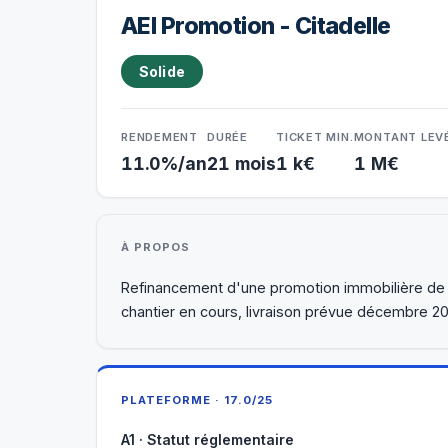
AEI Promotion - Citadelle
Solide
RENDEMENT
DURÉE
TICKET MIN.
MONTANT LEV
11.0%/an
21 mois
1 k€
1 M€
À PROPOS
Refinancement d'une promotion immobilière de 3
chantier en cours, livraison prévue décembre 20
PLATEFORME · 17.0/25
A1 · Statut réglementaire