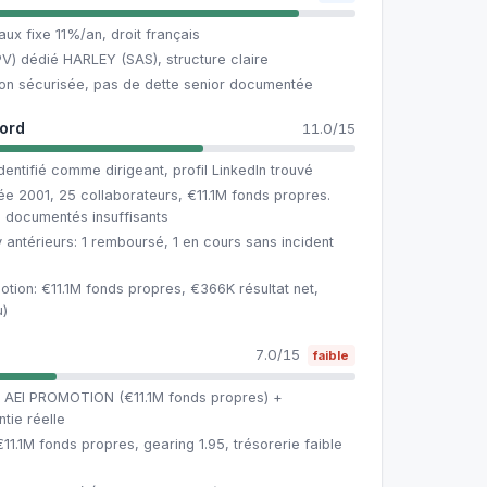
taux fixe 11%/an, droit français
PV) dédié HARLEY (SAS), structure claire
 non sécurisée, pas de dette senior documentée
cord
11.0/15
entifié comme dirigeant, profil LinkedIn trouvé
ée 2001, 25 collaborateurs, €11.1M fonds propres.
s documentés insuffisants
 antérieurs: 1 remboursé, 1 en cours sans incident
otion: €11.1M fonds propres, €366K résultat net,
u)
7.0/15
faible
es AEI PROMOTION (€11.1M fonds propres) +
tie réelle
.1M fonds propres, gearing 1.95, trésorerie faible