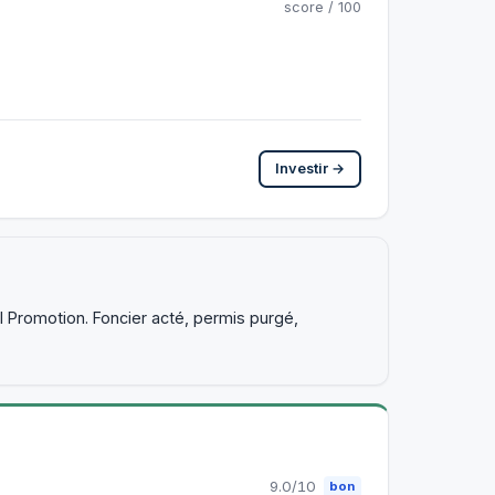
score / 100
Investir →
 Promotion. Foncier acté, permis purgé,
9.0/10
bon