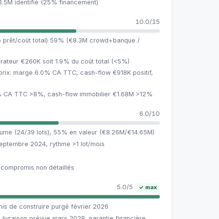
3.5M identifié (25% financement)
10.0/15
io prêt/coût total) 59% (€8.3M crowd+banque /
rateur €260K soit 1.9% du coût total (<5%)
prix: marge 6.0% CA TTC, cash-flow €918K positif,
9% CA TTC >8%, cash-flow immobilier €1.68M >12%
n
6.0/10
ume (24/39 lots), 55% en valeur (€8.26M/€14.65M)
eptembre 2024, rythme >1 lot/mois
 compromis non détaillés
5.0/5
✓ max
is de construire purgé février 2026
, livraison prévue mars 2028. garantie financière