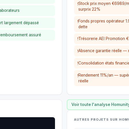
Stock prix moyen €6989/m
!
surprix 22%
laborateurs
Fonds propres opérateur 1
!
rt largement dépassé
dette
 remboursement assuré
Trésorerie AEI Promotion €
!
Absence garantie réelle —
!
Consolidation états financi
!
Rendement 11%/an — supér
!
réelle
Voir toute l'analyse Homunit
AUTRES PROJETS SUR HOM