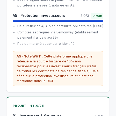
Pas de signal détresse plateforme malgré sinistralité
portefeuille élevée (capturée en A2)
A5 · Protection investisseurs
3.0/3
✓ max
Délai réflexion 4j + plan continuité obligatoires (ECSP)
Comptes ségrégués via Lemonway (établissement
paiement français agréé)
Pas de marché secondaire identifié
A5 · Note WHT :
Cette plateforme applique une
retenue à la source bulgare de 10% non
récupérable pour les investisseurs français (refus
de traiter les certificats de résidence fiscale). Cela
pèse sur la protection investisseurs et n'est pas
mentionné dans le DICI.
PROJET · 48.0/75
B1 · Instrument & Structure