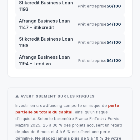
Stikcredit Business Loan
Prêt entreprise
56/100
1193
Afranga Business Loan
Prêt entreprise
54/100
1147 – Stikcredit
Stikcredit Business Loan
Prêt entreprise
54/100
1168
Afranga Business Loan
Prêt entreprise
54/100
1194 – Lendivo
⚠ AVERTISSEMENT SUR LES RISQUES
Investir en crowdfunding comporte un risque de
perte
partielle ou totale du capital
, ainsi qu'un risque
d'illiquidité. Selon le baromètre France FinTech / Forvis
Mazars 2025, 25 à 30 % des projets accusent un retard
de plus de 6 mois et 4 à 6 % entraînent une perte
définitive.
Ne placez jamais plus de 5 à 10 % de votre