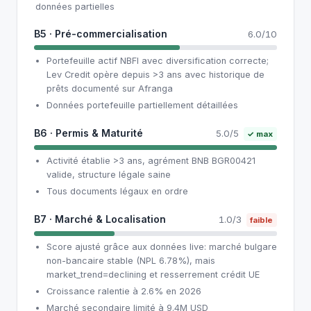
données partielles
B5 · Pré-commercialisation
6.0/10
Portefeuille actif NBFI avec diversification correcte;
Lev Credit opère depuis >3 ans avec historique de
prêts documenté sur Afranga
Données portefeuille partiellement détaillées
B6 · Permis & Maturité
5.0/5
✓ max
Activité établie >3 ans, agrément BNB BGR00421
valide, structure légale saine
Tous documents légaux en ordre
B7 · Marché & Localisation
1.0/3
faible
Score ajusté grâce aux données live: marché bulgare
non-bancaire stable (NPL 6.78%), mais
market_trend=declining et resserrement crédit UE
Croissance ralentie à 2.6% en 2026
Marché secondaire limité à 9.4M USD