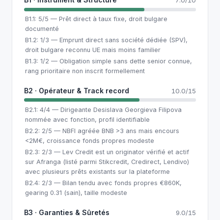
7.0/10
B1.1: 5/5 — Prêt direct à taux fixe, droit bulgare
documenté
B1.2: 1/3 — Emprunt direct sans société dédiée (SPV),
droit bulgare reconnu UE mais moins familier
B1.3: 1/2 — Obligation simple sans dette senior connue,
rang prioritaire non inscrit formellement
B2 · Opérateur & Track record
10.0/15
B2.1: 4/4 — Dirigeante Desislava Georgieva Filipova
nommée avec fonction, profil identifiable
B2.2: 2/5 — NBFI agréée BNB >3 ans mais encours
<2M€, croissance fonds propres modeste
B2.3: 2/3 — Lev Credit est un originator vérifié et actif
sur Afranga (listé parmi Stikcredit, Credirect, Lendivo)
avec plusieurs prêts existants sur la plateforme
B2.4: 2/3 — Bilan tendu avec fonds propres €860K,
gearing 0.31 (sain), taille modeste
B3 · Garanties & Sûretés
9.0/15