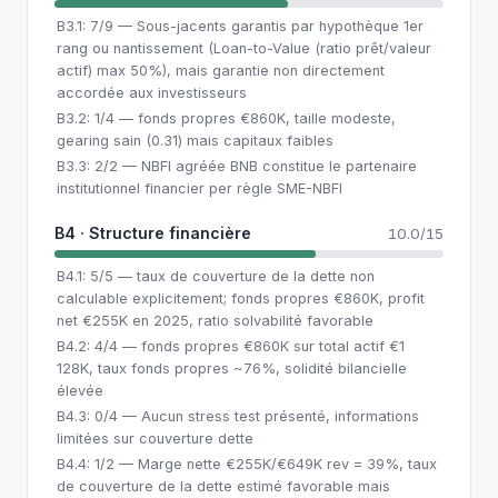
B3.1: 7/9 — Sous-jacents garantis par hypothèque 1er
rang ou nantissement (Loan-to-Value (ratio prêt/valeur
actif) max 50%), mais garantie non directement
accordée aux investisseurs
B3.2: 1/4 — fonds propres €860K, taille modeste,
gearing sain (0.31) mais capitaux faibles
B3.3: 2/2 — NBFI agréée BNB constitue le partenaire
institutionnel financier per règle SME-NBFI
B4 · Structure financière
10.0/15
B4.1: 5/5 — taux de couverture de la dette non
calculable explicitement; fonds propres €860K, profit
net €255K en 2025, ratio solvabilité favorable
B4.2: 4/4 — fonds propres €860K sur total actif €1
128K, taux fonds propres ~76%, solidité bilancielle
élevée
B4.3: 0/4 — Aucun stress test présenté, informations
limitées sur couverture dette
B4.4: 1/2 — Marge nette €255K/€649K rev = 39%, taux
de couverture de la dette estimé favorable mais