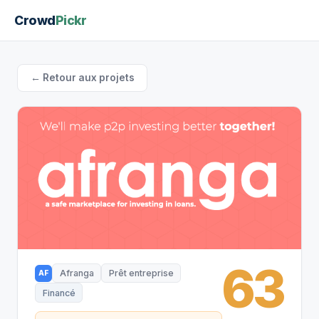
Crowd
Pickr
← Retour aux projets
63
Afranga
Prêt entreprise
AF
Financé