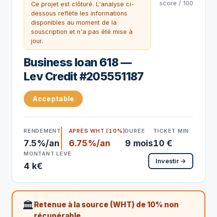
score / 100
Ce projet est clôturé. L'analyse ci-
dessous reflète les informations
disponibles au moment de la
souscription et n'a pas été mise à
jour.
Business loan 618 —
Lev Credit #205551187
Acceptable
RENDEMENT
APRÈS WHT (10%)
DURÉE
TICKET MIN.
7.5%/an
6.75%/an
9 mois
10 €
MONTANT LEVÉ
Investir →
4 k€
🏛
Retenue à la source (WHT) de 10% non
récupérable