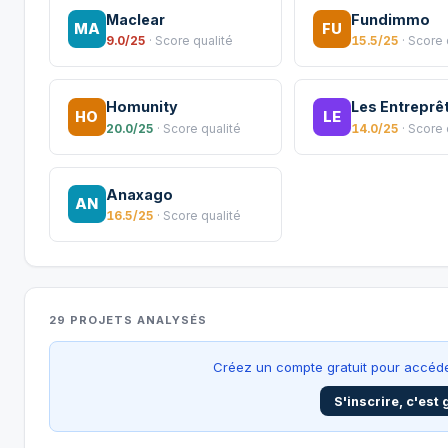
Maclear
Fundimmo
MA
FU
9.0/25
· Score qualité
15.5/25
· Score 
Homunity
Les Entreprê
HO
LE
20.0/25
· Score qualité
14.0/25
· Score 
Anaxago
AN
16.5/25
· Score qualité
29 PROJETS ANALYSÉS
Créez un compte gratuit pour accéde
S'inscrire, c'est 