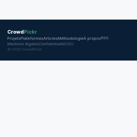
Crowd
Pickr
RSS
Projets
Plateformes
Articles
Méthodologie
À propos
|
Mentions légales
Confidentialité
CGU
© 2026 CrowdPickr