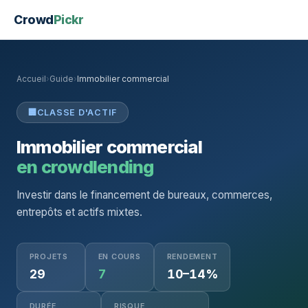
Crowd
Pickr
Accueil
›
Guide
›
Immobilier commercial
🏢
CLASSE D'ACTIF
Immobilier commercial
en crowdlending
Investir dans le financement de bureaux, commerces,
entrepôts et actifs mixtes.
PROJETS
EN COURS
RENDEMENT
29
7
10–14%
DURÉE
RISQUE