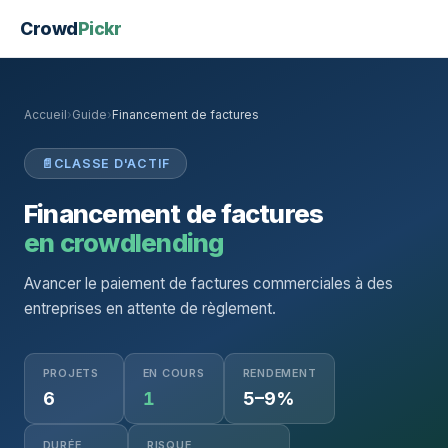
Crowd
Pickr
Accueil
›
Guide
›
Financement de factures
📄
CLASSE D'ACTIF
Financement de factures
en crowdlending
Avancer le paiement de factures commerciales à des
entreprises en attente de règlement.
PROJETS
EN COURS
RENDEMENT
6
1
5–9%
DURÉE
RISQUE