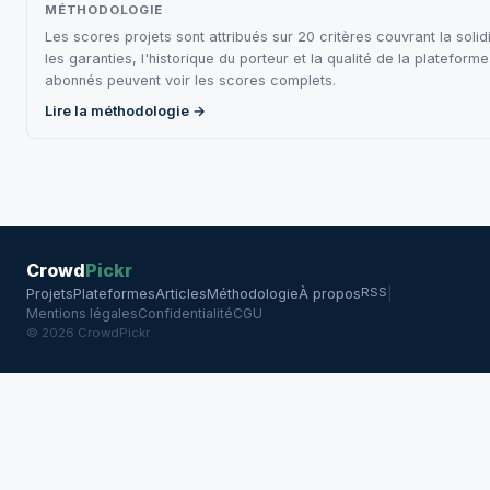
MÉTHODOLOGIE
Les scores projets sont attribués sur 20 critères couvrant la solidi
les garanties, l'historique du porteur et la qualité de la plateforme
abonnés peuvent voir les scores complets.
Lire la méthodologie →
Crowd
Pickr
RSS
Projets
Plateformes
Articles
Méthodologie
À propos
|
Mentions légales
Confidentialité
CGU
© 2026 CrowdPickr