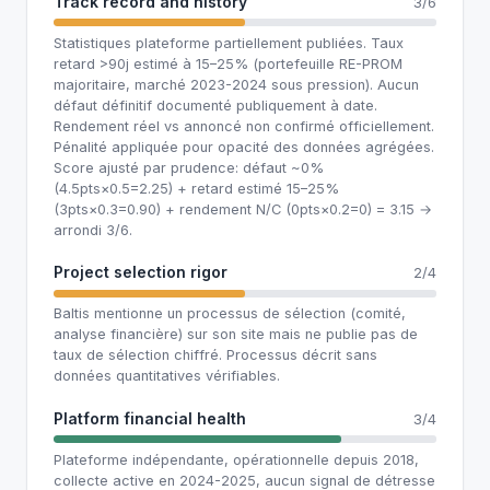
Track record and history
3/6
Statistiques plateforme partiellement publiées. Taux
retard >90j estimé à 15–25% (portefeuille RE-PROM
majoritaire, marché 2023-2024 sous pression). Aucun
défaut définitif documenté publiquement à date.
Rendement réel vs annoncé non confirmé officiellement.
Pénalité appliquée pour opacité des données agrégées.
Score ajusté par prudence: défaut ~0%
(4.5pts×0.5=2.25) + retard estimé 15–25%
(3pts×0.3=0.90) + rendement N/C (0pts×0.2=0) = 3.15 →
arrondi 3/6.
Project selection rigor
2/4
Baltis mentionne un processus de sélection (comité,
analyse financière) sur son site mais ne publie pas de
taux de sélection chiffré. Processus décrit sans
données quantitatives vérifiables.
Platform financial health
3/4
Plateforme indépendante, opérationnelle depuis 2018,
collecte active en 2024-2025, aucun signal de détresse