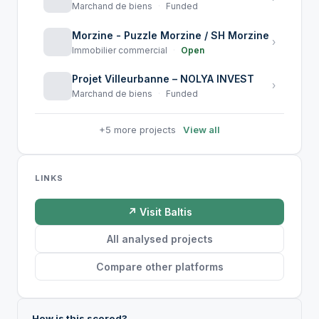
Marchand de biens
·
Funded
Morzine - Puzzle Morzine / SH Morzine
›
Immobilier commercial
·
Open
Projet Villeurbanne – NOLYA INVEST
›
Marchand de biens
·
Funded
+5 more projects
View all
LINKS
↗ Visit Baltis
All analysed projects
Compare other platforms
How is this scored?