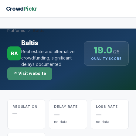
Crowd
Pickr
Platforms
›
Baltis
Baltis
19.0
Real estate and alternative
/25
BA
crowdfunding, significant
QUALITY SCORE
delays documented
↗ Visit website
REGULATION
DELAY RATE
LOSS RATE
—
—
—
no data
no data