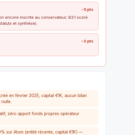
−5 pts
 encore inscrite au conservateur; B3.1 scoré
atuts et synthèse).
−3 pts
réé en février 2025, capital €1K, aucun bilan
 nulle.
tif, zéro apport fonds propres opérateur
0% sur Atom (entité récente, capital €1K) —