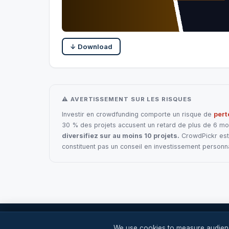
↓ Download
⚠ AVERTISSEMENT SUR LES RISQUES
Investir en crowdfunding comporte un risque de
pert
30 % des projets accusent un retard de plus de 6 mois
diversifiez sur au moins 10 projets.
CrowdPickr est 
constituent pas un conseil en investissement personna
Crowd
Pickr
We use cookies to measure audienc