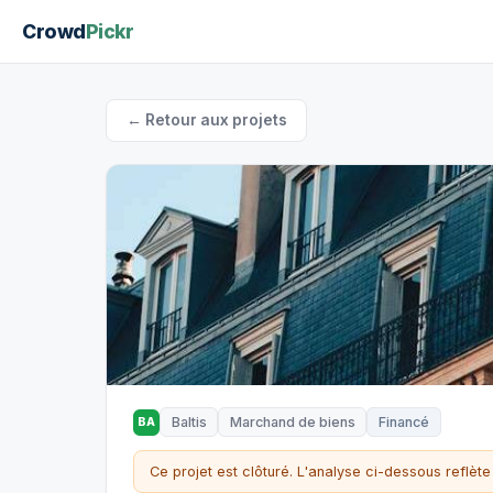
Crowd
Pickr
← Retour aux projets
Baltis
Marchand de biens
Financé
BA
Ce projet est clôturé. L'analyse ci-dessous reflète