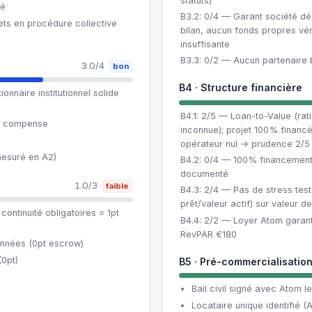
statuts)
ié
B3.2: 0/4 — Garant société dé
jets en procédure collective
bilan, aucun fonds propres véri
insuffisante
B3.3: 0/2 — Aucun partenaire
3.0/4
bon
B4 · Structure financière
naire institutionnel solide
B4.1: 2/5 — Loan-to-Value (rati
pe compense
inconnue); projet 100% financ
opérateur nul → prudence 2/5
mesuré en A2)
B4.2: 0/4 — 100% financement 
documenté
1.0/3
faible
B4.3: 2/4 — Pas de stress test
prêt/valeur actif) sur valeur
ontinuité obligatoires = 1pt
B4.4: 2/2 — Loyer Atom garanti
RevPAR €180
nnées (0pt escrow)
(0pt)
B5 · Pré-commercialisatio
Bail civil signé avec Atom le
Locataire unique identifié 