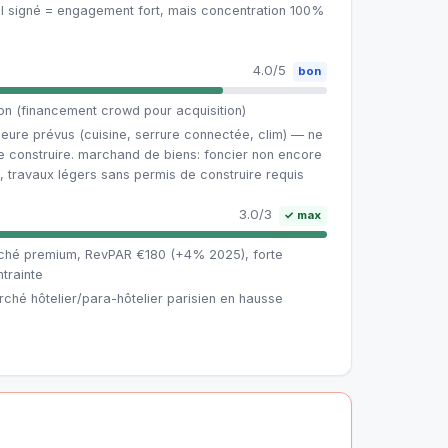
il signé = engagement fort, mais concentration 100%
4.0/5
bon
ion (financement crowd pour acquisition)
rieure prévus (cuisine, serrure connectée, clim) — ne
e construire. marchand de biens: foncier non encore
 travaux légers sans permis de construire requis
3.0/3
✓ max
rché premium, RevPAR €180 (+4% 2025), forte
trainte
ché hôtelier/para-hôtelier parisien en hausse