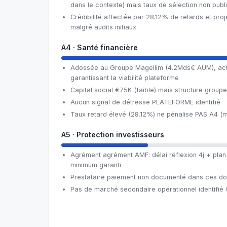
dans le contexte) mais taux de sélection non publ
Crédibilité affectée par 28.12% de retards et pro
malgré audits initiaux
A4 · Santé financière
Adossée au Groupe Magellim (4.2Mds€ AUM), action
garantissant la viabilité plateforme
Capital social €75K (faible) mais structure grou
Aucun signal de détresse PLATEFORME identifié
Taux retard élevé (28.12%) ne pénalise PAS A4 (
A5 · Protection investisseurs
Agrément agrément AMF: délai réflexion 4j + plan c
minimum garanti
Prestataire paiement non documenté dans ces do
Pas de marché secondaire opérationnel identifié 