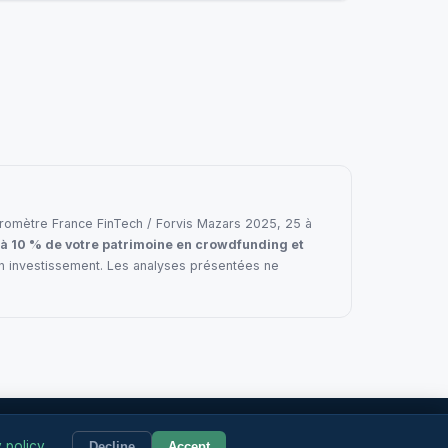
e baromètre France FinTech / Forvis Mazars 2025, 25 à
 à 10 % de votre patrimoine en crowdfunding et
en investissement. Les analyses présentées ne
© 2026 CrowdPickr
 policy
Decline
Accept