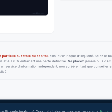
e partielle ou totale du capital
, ainsi qu'un risque d'illiquidité. Selon l
 et 4 à 6 % entraînent une perte définitive.
Ne placez jamais plus de 5
un service d'information indépendant, non agréé en tant que conseiller 
lisé.
RSS
Legal
Privacy
Terms
Projects
Platforms
Articles
Methodology
About
|
e (Google Analytics). Your data helps us improve the service.
Privacy