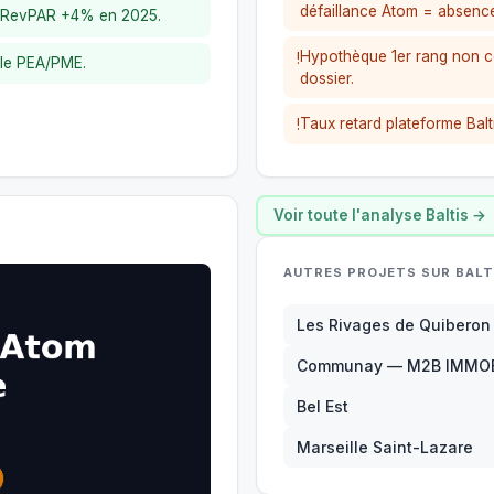
défaillance Atom = absence
e, RevPAR +4% en 2025.
Hypothèque 1er rang non co
!
ble PEA/PME.
dossier.
Taux retard plateforme Bal
!
Voir toute l'analyse Baltis →
AUTRES PROJETS SUR BALT
Les Rivages de Quiberon
Communay — M2B IMMOB
Bel Est
Marseille Saint-Lazare