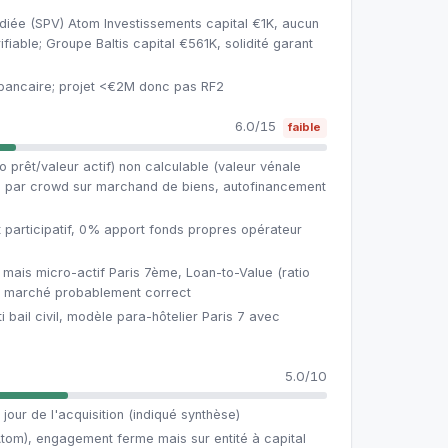
diée (SPV) Atom Investissements capital €1K, aucun
fiable; Groupe Baltis capital €561K, solidité garant
 bancaire; projet <€2M donc pas RF2
6.0/15
faible
o prêt/valeur actif) non calculable (valeur vénale
é par crowd sur marchand de biens, autofinancement
participatif, 0% apport fonds propres opérateur
 mais micro-actif Paris 7ème, Loan-to-Value (ratio
 de marché probablement correct
 bail civil, modèle para-hôtelier Paris 7 avec
n
5.0/10
 jour de l'acquisition (indiqué synthèse)
(Atom), engagement ferme mais sur entité à capital