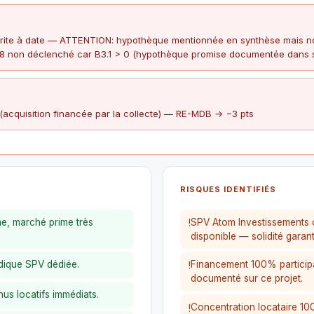
ite à date — ATTENTION: hypothèque mentionnée en synthèse mais non
8 non déclenché car B3.1 > 0 (hypothèque promise documentée dans st
(acquisition financée par la collecte) — RE-MDB → −3 pts
RISQUES IDENTIFIÉS
me, marché prime très
SPV Atom Investissements c
!
disponible — solidité garant
ridique SPV dédiée.
Financement 100% participa
!
documenté sur ce projet.
nus locatifs immédiats.
Concentration locataire 10
!