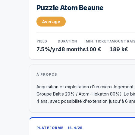
Puzzle Atom Beaune
Average
YIELD
DURATION
MIN. TICKET
AMOUNT RAI
7.5%/yr
48 months
100 €
189 k€
À PROPOS
Acquisition et exploitation d'un micro-logemen
Groupe Baltis 20% / Atom-Hekaton 80%). Le bien s
4 ans, avec possibilité d'extension jusqu'à 6 an
PLATEFORME · 16.4/25