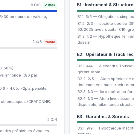
B1 · Instrument & Structure
8.0/8
✓ max
30 en cours de validité,
B1.1: 5/5 — Obligations simples 
B1.2: 2/3 — société dédiée (S
02/2025 avec capital €1K, gr
B1.3: 1/2 — Hypothèque 1er ra
2.4/6
faible
dossier
B2 · Opérateur & Track re
B2.1: 4/4 — Alexandre Toussain
30-50%)
gérant Atom
 vs annoncé (3/6 par
B2.2: 2/5 — Atom spécialiste 
documentées mais track recor
0.6 = 4.05, −2pts pénalité
B2.3: 1/3 — 1ère opération form
B2.4: 1/3 — Atom Investisseme
problématiques (CRAPONNE),
disponible, bilan tendu structu
B3 · Garanties & Sûretés
2.0/4
B3.1: 9/9 — Hypothèque inscrit
audits préalables évoqués