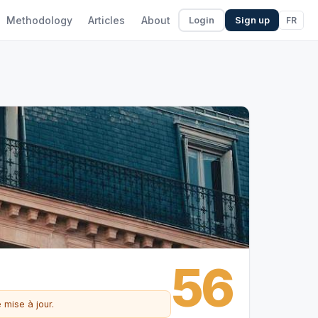
Methodology
Articles
About
FR
Login
Sign up
56
 mise à jour.