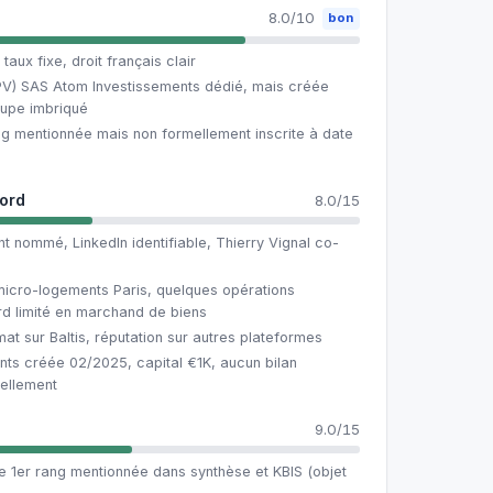
8.0/10
bon
taux fixe, droit français clair
PV) SAS Atom Investissements dédié, mais créée
oupe imbriqué
ng mentionnée mais non formellement inscrite à date
cord
8.0/15
t nommé, LinkedIn identifiable, Thierry Vignal co-
micro-logements Paris, quelques opérations
d limité en marchand de biens
at sur Baltis, réputation sur autres plateformes
nts créée 02/2025, capital €1K, aucun bilan
rellement
9.0/15
e 1er rang mentionnée dans synthèse et KBIS (objet