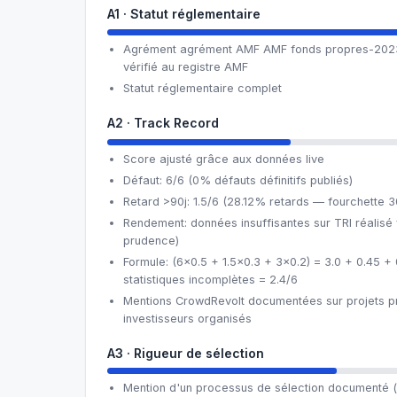
A1 · Statut réglementaire
Agrément agrément AMF AMF fonds propres-2023-
vérifié au registre AMF
Statut réglementaire complet
A2 · Track Record
Score ajusté grâce aux données live
Défaut: 6/6 (0% défauts définitifs publiés)
Retard >90j: 1.5/6 (28.12% retards — fourchette 
Rendement: données insuffisantes sur TRI réalisé
prudence)
Formule: (6×0.5 + 1.5×0.3 + 3×0.2) = 3.0 + 0.45 + 
statistiques incomplètes = 2.4/6
Mentions CrowdRevolt documentées sur projets 
investisseurs organisés
A3 · Rigueur de sélection
Mention d'un processus de sélection documenté (