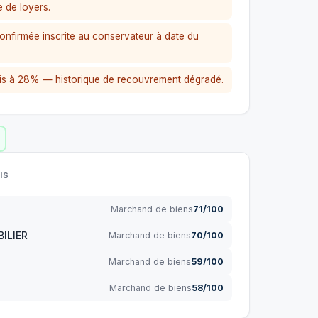
 de loyers.
nfirmée inscrite au conservateur à date du
tis à 28% — historique de recouvrement dégradé.
IS
Marchand de biens
71/100
ILIER
Marchand de biens
70/100
Marchand de biens
59/100
Marchand de biens
58/100