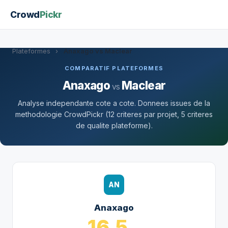
Crowd
Pickr
Plateformes
›
Anaxago vs Maclear
COMPARATIF PLATEFORMES
Anaxago
Maclear
vs
Analyse independante cote a cote. Donnees issues de la
methodologie CrowdPickr (12 criteres par projet, 5 criteres
de qualite plateforme).
AN
Anaxago
16.5