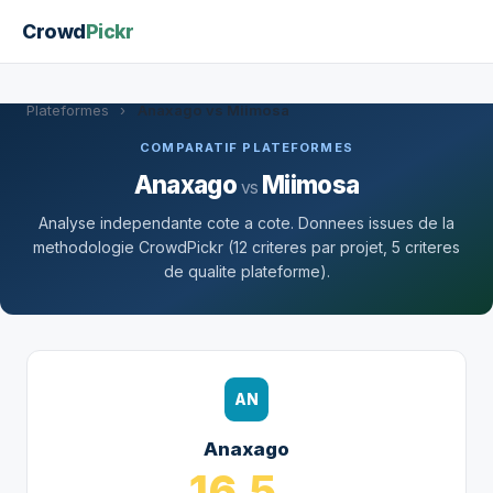
Crowd
Pickr
Plateformes
›
Anaxago vs Miimosa
COMPARATIF PLATEFORMES
Anaxago
Miimosa
vs
Analyse independante cote a cote. Donnees issues de la
methodologie CrowdPickr (12 criteres par projet, 5 criteres
de qualite plateforme).
AN
Anaxago
16.5