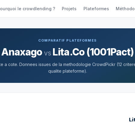
ourquoi le crowdlending ?
Projets
Plateformes
Méthodo
COMPARATIF PLATEFORMES
Anaxago
Lita.Co (1001Pact)
vs
 a cote. Donnees issues de la methodologie CrowdPickr (12 criteres
qualite plateforme).
Li