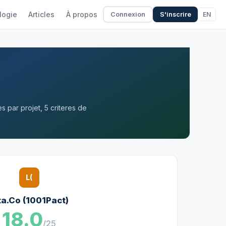
logie
Articles
À propos
EN
Connexion
S'inscrire
 par projet, 5 criteres de
L(
ta.Co (1001Pact)
18.0
/25