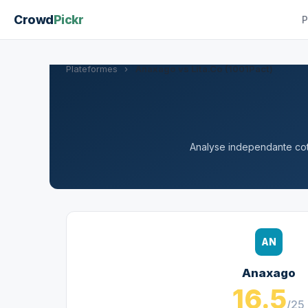
Crowd
Pickr
P
Plateformes
›
Anaxago vs Lita.Co (1001Pact)
Analyse independante cote
AN
Anaxago
16.5
/25