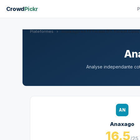
Crowd
Pickr
P
Plateformes
›
Anaxago vs Ff Forest (Ff-Forest.Com)
An
Analyse independante cote
AN
Anaxago
16.5
/25