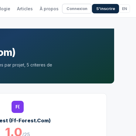
logie
Articles
À propos
EN
Connexion
S'inscrire
Com)
 par projet, 5 criteres de
F(
rest (Ff-Forest.Com)
1.0
/25