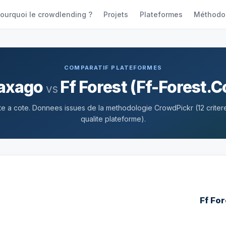
ourquoi le crowdlending ?
Projets
Plateformes
Méthodo
COMPARATIF PLATEFORMES
axago
Ff Forest (Ff-Forest.
vs
 a cote. Donnees issues de la methodologie CrowdPickr (12 criteres
qualite plateforme).
Ff Fo