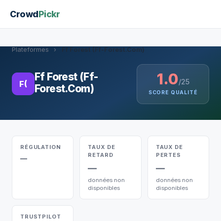
Crowd
Pickr
Plateformes
›
Ff Forest (Ff-Forest.Com)
1.0
Ff Forest (Ff-
/25
F(
Forest.Com)
SCORE QUALITÉ
RÉGULATION
TAUX DE
TAUX DE
RETARD
PERTES
—
—
—
données non
données non
disponibles
disponibles
TRUSTPILOT