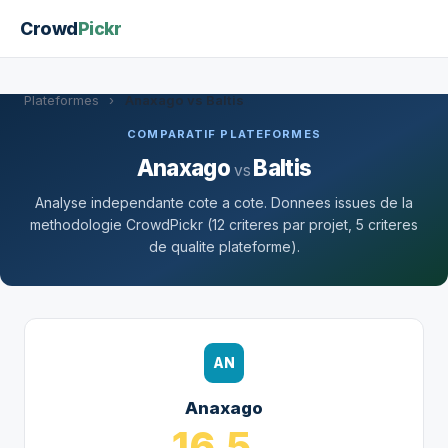
Crowd
Pickr
Plateformes
›
Anaxago vs Baltis
COMPARATIF PLATEFORMES
Anaxago
Baltis
vs
Analyse independante cote a cote. Donnees issues de la
methodologie CrowdPickr (12 criteres par projet, 5 criteres
de qualite plateforme).
AN
Anaxago
16.5