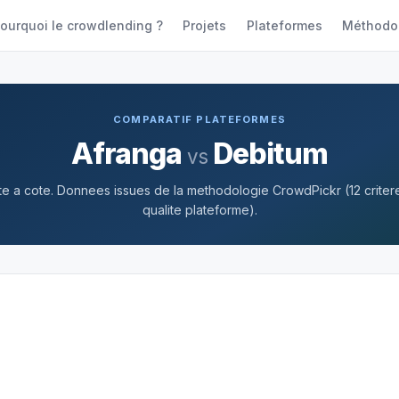
ourquoi le crowdlending ?
Projets
Plateformes
Méthodo
COMPARATIF PLATEFORMES
Afranga
Debitum
vs
 a cote. Donnees issues de la methodologie CrowdPickr (12 criteres
qualite plateforme).