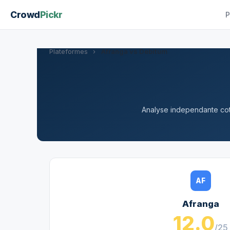
Crowd
Pickr
P
Plateformes
›
Afranga vs Debitum
Analyse independante cote
AF
Afranga
12.0
/25