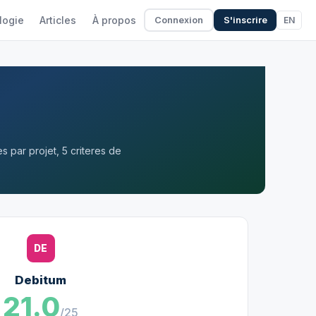
logie
Articles
À propos
EN
Connexion
S'inscrire
 par projet, 5 criteres de
DE
Debitum
21.0
/25