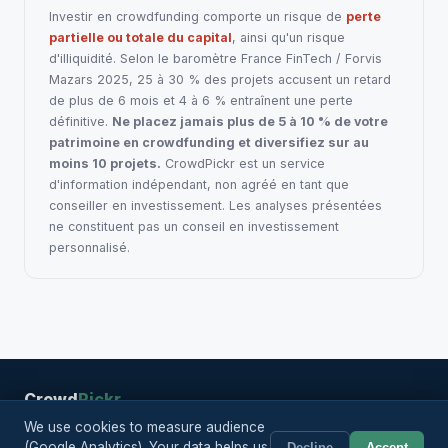
Investir en crowdfunding comporte un risque de
perte
partielle ou totale du capital
, ainsi qu'un risque
d'illiquidité. Selon le baromètre France FinTech / Forvis
Mazars 2025, 25 à 30 % des projets accusent un retard
de plus de 6 mois et 4 à 6 % entraînent une perte
définitive.
Ne placez jamais plus de 5 à 10 % de votre
patrimoine en crowdfunding et diversifiez sur au
moins 10 projets.
CrowdPickr est un service
d'information indépendant, non agréé en tant que
conseiller en investissement. Les analyses présentées
ne constituent pas un conseil en investissement
personnalisé.
Crowd
Pickr
RSS
Legal
Privacy
Projects
Platforms
Articles
Methodology
About
|
We use cookies to measure audience
Terms
(Google Analytics). Your data helps us
Decline
Accept