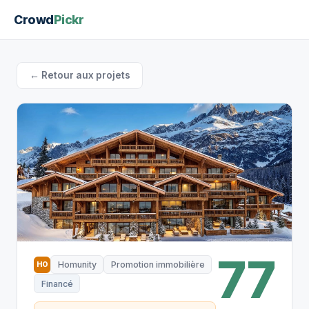
Crowd
Pickr
← Retour aux projets
77
Homunity
Promotion immobilière
HO
Financé