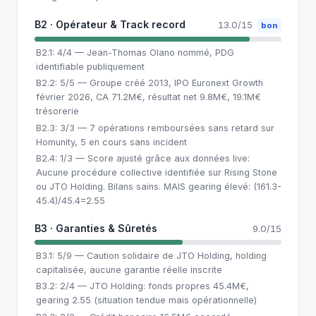
B2 · Opérateur & Track record
13.0/15
bon
B2.1: 4/4 — Jean-Thomas Olano nommé, PDG
identifiable publiquement
B2.2: 5/5 — Groupe créé 2013, IPO Euronext Growth
février 2026, CA 71.2M€, résultat net 9.8M€, 19.1M€
trésorerie
B2.3: 3/3 — 7 opérations remboursées sans retard sur
Homunity, 5 en cours sans incident
B2.4: 1/3 — Score ajusté grâce aux données live:
Aucune procédure collective identifiée sur Rising Stone
ou JTO Holding. Bilans sains. MAIS gearing élevé: (161.3-
45.4)/45.4=2.55
B3 · Garanties & Sûretés
9.0/15
B3.1: 5/9 — Caution solidaire de JTO Holding, holding
capitalisée, aucune garantie réelle inscrite
B3.2: 2/4 — JTO Holding: fonds propres 45.4M€,
gearing 2.55 (situation tendue mais opérationnelle)