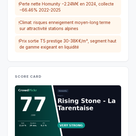
Perte nette Homunity −2.24M€ en 2024, collecte
!
−66.46% 2022-2025
Climat: risques enneigement moyen-long terme
!
sur attractivité stations alpines
Prix sortie T5 prestige 30-38K€/m², segment haut
!
de gamme exigeant en liquidité
SCORE CARD