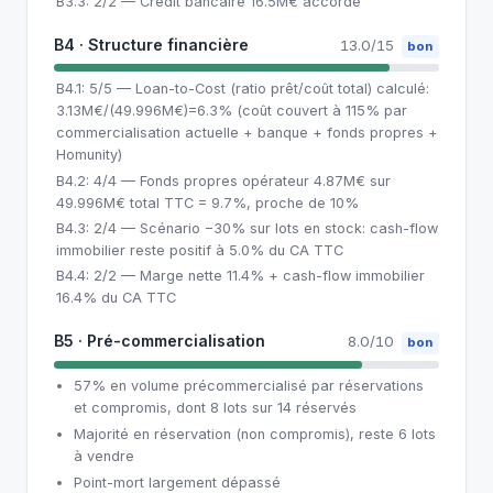
B3.3: 2/2 — Crédit bancaire 16.5M€ accordé
B4 · Structure financière
13.0/15
bon
B4.1: 5/5 — Loan-to-Cost (ratio prêt/coût total) calculé:
3.13M€/(49.996M€)=6.3% (coût couvert à 115% par
commercialisation actuelle + banque + fonds propres +
Homunity)
B4.2: 4/4 — Fonds propres opérateur 4.87M€ sur
49.996M€ total TTC = 9.7%, proche de 10%
B4.3: 2/4 — Scénario −30% sur lots en stock: cash-flow
immobilier reste positif à 5.0% du CA TTC
B4.4: 2/2 — Marge nette 11.4% + cash-flow immobilier
16.4% du CA TTC
B5 · Pré-commercialisation
8.0/10
bon
57% en volume précommercialisé par réservations
et compromis, dont 8 lots sur 14 réservés
Majorité en réservation (non compromis), reste 6 lots
à vendre
Point-mort largement dépassé