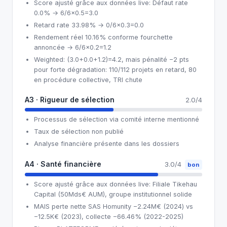
Score ajusté grâce aux données live: Défaut rate
0.0% → 6/6×0.5=3.0
Retard rate 33.98% → 0/6×0.3=0.0
Rendement réel 10.16% conforme fourchette
annoncée → 6/6×0.2=1.2
Weighted: (3.0+0.0+1.2)=4.2, mais pénalité −2 pts
pour forte dégradation: 110/112 projets en retard, 80
en procédure collective, TRI chute
A3 · Rigueur de sélection
2.0/4
Processus de sélection via comité interne mentionné
Taux de sélection non publié
Analyse financière présente dans les dossiers
A4 · Santé financière
3.0/4
bon
Score ajusté grâce aux données live: Filiale Tikehau
Capital (50Mds€ AUM), groupe institutionnel solide
MAIS perte nette SAS Homunity −2.24M€ (2024) vs
−12.5K€ (2023), collecte −66.46% (2022-2025)