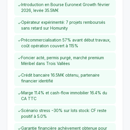
Introduction en Bourse Euronext Growth février
✓
2026, levée 35.5M€
Opérateur expérimenté: 7 projets remboursés
✓
sans retard sur Homunity
Précommercialisation 57% avant début travaux,
✓
coût opération couvert à 115%
Foncier acté, permis purgé, marché premium
✓
Méribel dans Trois Vallées
Crédit bancaire 16.5M€ obtenu, partenaire
✓
financier identifié
Marge 11.4% et cash-flow immobilier 16.4% du
✓
CA TTC
Scénario stress −30% sur lots stock: CF reste
✓
positif à 5.0%
Garantie financière achèvement obtenue pour
✓