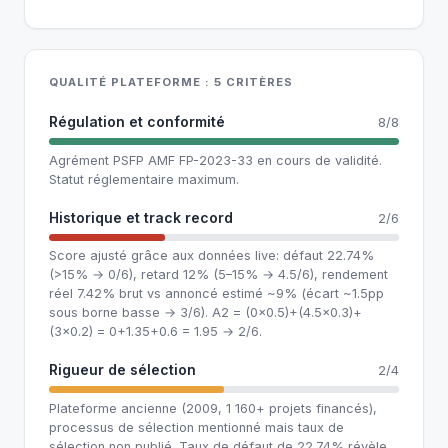
QUALITÉ PLATEFORME : 5 CRITÈRES
Régulation et conformité
8/8
Agrément PSFP AMF FP-2023-33 en cours de validité.
Statut réglementaire maximum.
Historique et track record
2/6
Score ajusté grâce aux données live: défaut 22.74%
(>15% → 0/6), retard 12% (5–15% → 4.5/6), rendement
réel 7.42% brut vs annoncé estimé ~9% (écart ~1.5pp
sous borne basse → 3/6). A2 = (0×0.5)+(4.5×0.3)+
(3×0.2) = 0+1.35+0.6 = 1.95 → 2/6.
Rigueur de sélection
2/4
Plateforme ancienne (2009, 1 160+ projets financés),
processus de sélection mentionné mais taux de
sélection non publié. Taux de défaut de 22.74% révèle