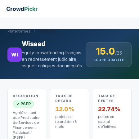
Crowd
Pickr
Plateformes
›
Wiseed
Wiseed
15.0
Equity crowdfunding français
/25
WI
en redressement judiciaire,
SCORE QUALITÉ
risques critiques documentés
RÉGULATION
TAUX DE
TAUX DE
RETARD
PERTES
✓ PSFP
12.0%
22.74%
Agréé en tant
projets en
pertes en
que Prestataire
retard de +6
capital
de Services de
mois
définitives
Financement
Participatif
(PSFP)