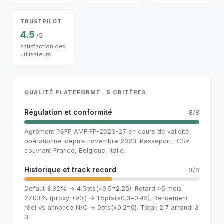
TRUSTPILOT
4.5
/5
satisfaction des
utilisateurs
QUALITÉ PLATEFORME : 5 CRITÈRES
Régulation et conformité
8/8
Agrément PSFP AMF FP-2023-27 en cours de validité,
opérationnel depuis novembre 2023. Passeport ECSP
couvrant France, Belgique, Italie.
Historique et track record
3/6
Défaut 3.32% → 4.5pts(×0.5=2.25). Retard >6 mois
27.03% (proxy >90j) → 1.5pts(×0.3=0.45). Rendement
réel vs annoncé N/C → 0pts(×0.2=0). Total: 2.7 arrondi à
3.