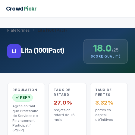
Crowd
Pickr
Plateformes
›
Lita (1001Pact)
18.0
Lita (1001Pact)
/25
L(
SCORE QUALITÉ
RÉGULATION
TAUX DE
TAUX DE
RETARD
PERTES
✓ PSFP
27.0%
3.32%
Agréé en tant
projets en
pertes en
que Prestataire
retard de +6
capital
de Services de
mois
définitives
Financement
Participatif
(PSFP)