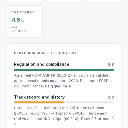
TRUSTPILOT
4.5
/5
user
satisfaction
PLATFORM QUALITY: 5 CRITERIA
Regulation and compliance
8/8
Agrément PSFP AMF FP-2023-27 en cours de validité,
opérationnel depuis novembre 2023. Passeport ECSP
couvrant France, Belgique, Italie.
Track record and history
3/6
Défaut 3.32% → 4.5pts(×0.5=2.25). Retard >6 mois
27.03% (proxy >90j) → 1.5pts(×0.3=0.45). Rendement
réel vs annoncé N/C → 0pts(×0.2=0). Total: 2.7 arrondi à
3.