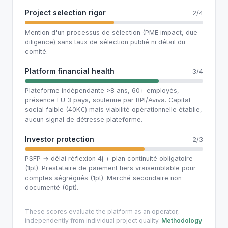
Project selection rigor
2/4
Mention d'un processus de sélection (PME impact, due
diligence) sans taux de sélection publié ni détail du
comité.
Platform financial health
3/4
Plateforme indépendante >8 ans, 60+ employés,
présence EU 3 pays, soutenue par BPI/Aviva. Capital
social faible (40K€) mais viabilité opérationnelle établie,
aucun signal de détresse plateforme.
Investor protection
2/3
PSFP → délai réflexion 4j + plan continuité obligatoire
(1pt). Prestataire de paiement tiers vraisemblable pour
comptes ségrégués (1pt). Marché secondaire non
documenté (0pt).
These scores evaluate the platform as an operator,
independently from individual project quality.
Methodology