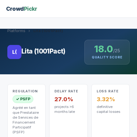
Crowd
Pickr
Platforms
›
Lita (1001Pact)
18.0
Lita (1001Pact)
/25
L(
QUALITY SCORE
REGULATION
DELAY RATE
LOSS RATE
27.0%
3.32%
✓ PSFP
projects >6
definitive
Agréé en tant
months late
capital losses
que Prestataire
de Services de
Financement
Participatif
(PSFP)