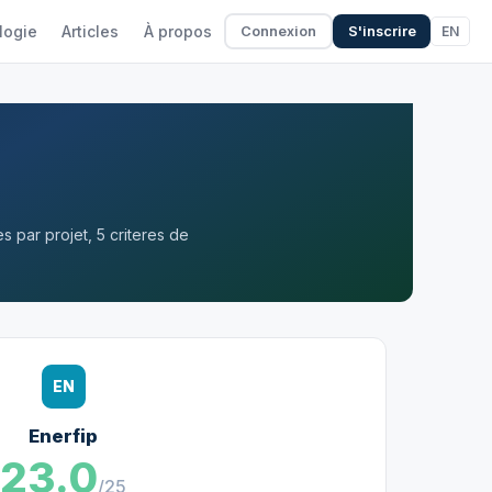
logie
Articles
À propos
EN
Connexion
S'inscrire
 par projet, 5 criteres de
EN
Enerfip
23.0
/25