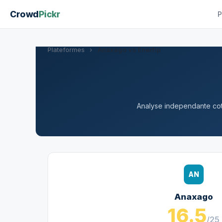
Crowd
Pickr
P
Plateformes
›
Anaxago vs Enerfip
Analyse independante cote
AN
Anaxago
16.5
/25