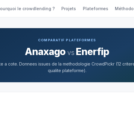
ourquoi le crowdlending ?
Projets
Plateformes
Méthodo
COMPARATIF PLATEFORMES
Anaxago
Enerfip
vs
 a cote. Donnees issues de la methodologie CrowdPickr (12 criteres
qualite plateforme).