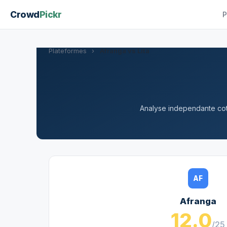
Crowd
Pickr
P
Plateformes
›
Afranga vs Lita
Analyse independante cote
AF
Afranga
12.0
/25