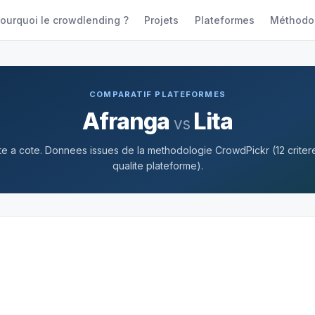
ourquoi le crowdlending ?
Projets
Plateformes
Méthodo
COMPARATIF PLATEFORMES
Afranga
Lita
vs
 a cote. Donnees issues de la methodologie CrowdPickr (12 criteres
qualite plateforme).