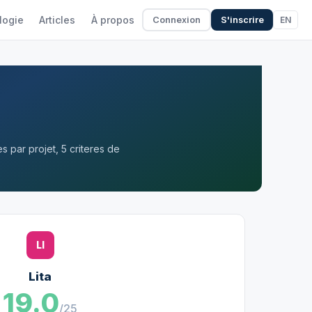
logie
Articles
À propos
EN
Connexion
S'inscrire
 par projet, 5 criteres de
LI
Lita
19.0
/25