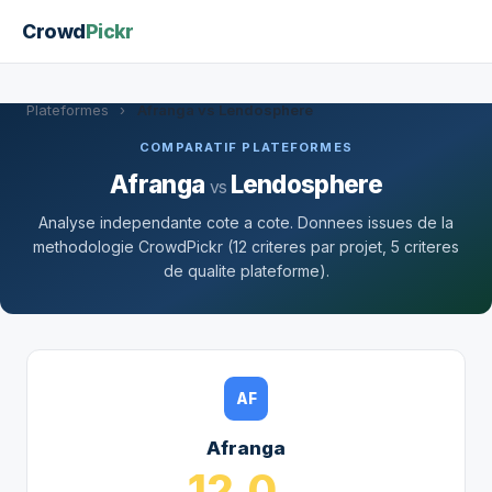
Crowd
Pickr
Plateformes
›
Afranga vs Lendosphere
COMPARATIF PLATEFORMES
Afranga
Lendosphere
vs
Analyse independante cote a cote. Donnees issues de la
methodologie CrowdPickr (12 criteres par projet, 5 criteres
de qualite plateforme).
AF
Afranga
12.0