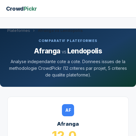
Crowd
Pickr
Plateformes
›
Afranga vs Lendopolis
COMPARATIF PLATEFORMES
Afranga
Lendopolis
vs
Analyse independante cote a cote. Donnees issues de la
methodologie CrowdPickr (12 criteres par projet, 5 criteres
de qualite plateforme).
AF
Afranga
12.0