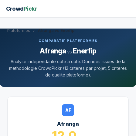
Crowd
Pickr
Plateformes
›
Afranga vs Enerfip
COMPARATIF PLATEFORMES
Afranga
Enerfip
vs
Analyse independante cote a cote. Donnees issues de la
methodologie CrowdPickr (12 criteres par projet, 5 criteres
de qualite plateforme).
AF
Afranga
12.0