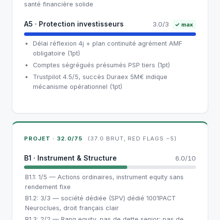
santé financière solide
A5 · Protection investisseurs
3.0/3
✓ max
Délai réflexion 4j + plan continuité agrément AMF
obligatoire (1pt)
Comptes ségrégués présumés PSP tiers (1pt)
Trustpilot 4.5/5, succès Duraex 5M€ indique
mécanisme opérationnel (1pt)
PROJET · 32.0/75
(37.0 BRUT, RED FLAGS −5)
B1 · Instrument & Structure
6.0/10
B1.1: 1/5 — Actions ordinaires, instrument equity sans
rendement fixe
B1.2: 3/3 — société dédiée (SPV) dédié 1001PACT
Neuroclues, droit français clair
B1.3: 2/2 — Rang equity, pas de dette senior; pas de