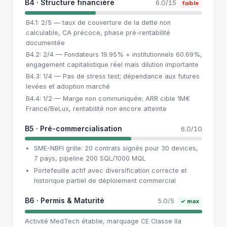
B4 · Structure financière
6.0/15
faible
B4.1: 2/5 — taux de couverture de la dette non
calculable, CA précoce, phase pré-rentabilité
documentée
B4.2: 2/4 — Fondateurs 19.95% + institutionnels 60.69%,
engagement capitalistique réel mais dilution importante
B4.3: 1/4 — Pas de stress test; dépendance aux futures
levées et adoption marché
B4.4: 1/2 — Marge non communiquée; ARR cible 1M€
France/BeLux, rentabilité non encore atteinte
B5 · Pré-commercialisation
6.0/10
SME-NBFI grille: 20 contrats signés pour 30 devices,
7 pays, pipeline 200 SQL/1000 MQL
Portefeuille actif avec diversification correcte et
historique partiel de déploiement commercial
B6 · Permis & Maturité
5.0/5
✓ max
Activité MedTech établie, marquage CE Classe IIa