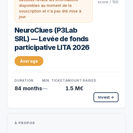
score / 100
disponibles au moment de la
souscription et n'a pas été mise à
jour.
NeuroClues (P3Lab
SRL) — Levée de fonds
participative LITA 2026
Average
DURATION
MIN. TICKET
AMOUNT RAISED
84 months
—
1.5 M€
Invest →
À PROPOS