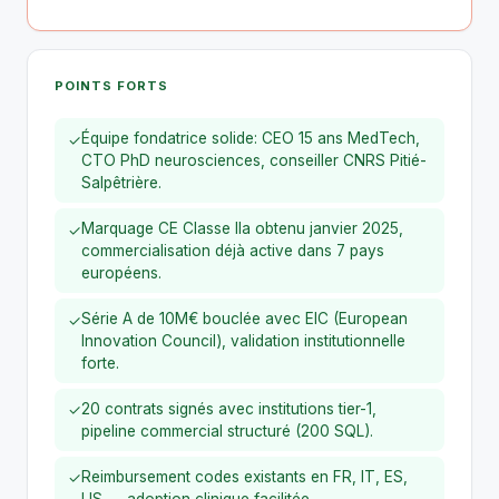
POINTS FORTS
Équipe fondatrice solide: CEO 15 ans MedTech,
✓
CTO PhD neurosciences, conseiller CNRS Pitié-
Salpêtrière.
Marquage CE Classe IIa obtenu janvier 2025,
✓
commercialisation déjà active dans 7 pays
européens.
Série A de 10M€ bouclée avec EIC (European
✓
Innovation Council), validation institutionnelle
forte.
20 contrats signés avec institutions tier-1,
✓
pipeline commercial structuré (200 SQL).
Reimbursement codes existants en FR, IT, ES,
✓
US — adoption clinique facilitée