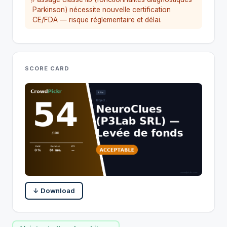
!
Parkinson) nécessite nouvelle certification
CE/FDA — risque réglementaire et délai.
SCORE CARD
↓ Download