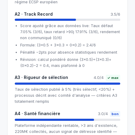
régime ECSP européen
A2 · Track Record
3.5/6
Score ajusté grâce aux données live: Taux défaut
7.05% (3/6), taux retard >90j 17.91% (3/6), rendement
non communiqué (0/6)
Formule: (3×0.5 + 3×0.3 + 0×0.2) = 2.4/6
Pénalité −2pts pour absence statistiques rendement
Révision: calcul pondéré donne (3×0.5)+(3×0.3)+
(0×0.2)−2 = 0.4, mais plafonné à 0
A3 · Rigueur de sélection
4.0/4
✓ max
Taux de sélection publié à 5% (très sélectif, <20%) +
processus décrit avec comité d'analyse — critères A3
totalement remplis
A4 · Santé financière
3.0/4
bon
Plateforme indépendante rentable, >3 ans d'existence,
220M€ collectés, aucun signal de détresse identifié —