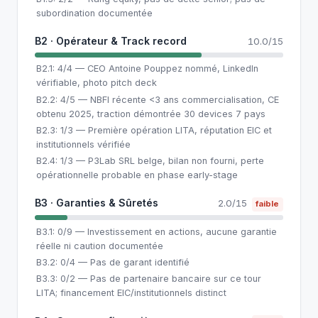
subordination documentée
B2 · Opérateur & Track record
10.0/15
B2.1: 4/4 — CEO Antoine Pouppez nommé, LinkedIn
vérifiable, photo pitch deck
B2.2: 4/5 — NBFI récente <3 ans commercialisation, CE
obtenu 2025, traction démontrée 30 devices 7 pays
B2.3: 1/3 — Première opération LITA, réputation EIC et
institutionnels vérifiée
B2.4: 1/3 — P3Lab SRL belge, bilan non fourni, perte
opérationnelle probable en phase early-stage
B3 · Garanties & Sûretés
2.0/15
faible
B3.1: 0/9 — Investissement en actions, aucune garantie
réelle ni caution documentée
B3.2: 0/4 — Pas de garant identifié
B3.3: 0/2 — Pas de partenaire bancaire sur ce tour
LITA; financement EIC/institutionnels distinct