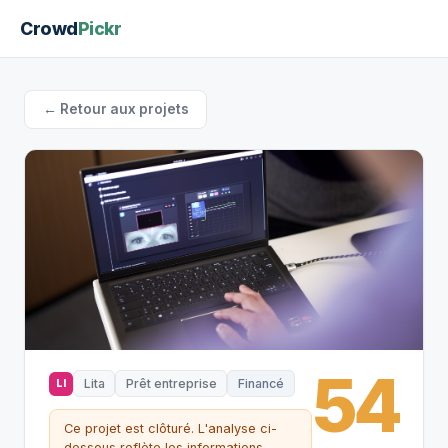
Crowd
Pickr
← Retour aux projets
54
Lita
Prêt entreprise
Financé
LI
Ce projet est clôturé. L'analyse ci-
dessous reflète les informations