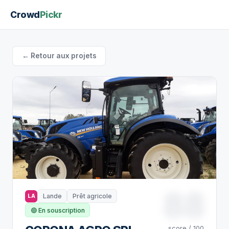
Crowd
Pickr
← Retour aux projets
88
Lande
Prêt agricole
LA
🟢 En souscription
score / 100