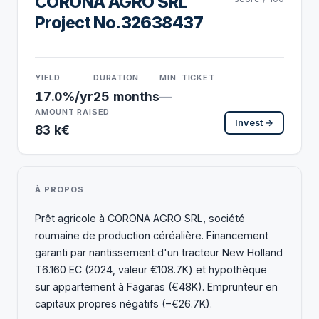
CORONA AGRO SRL
Project No.32638437
YIELD
DURATION
MIN. TICKET
17.0%/yr
25 months
—
AMOUNT RAISED
Invest →
83 k€
À PROPOS
Prêt agricole à CORONA AGRO SRL, société
roumaine de production céréalière. Financement
garanti par nantissement d'un tracteur New Holland
T6.160 EC (2024, valeur €108.7K) et hypothèque
sur appartement à Fagaras (€48K). Emprunteur en
capitaux propres négatifs (−€26.7K).