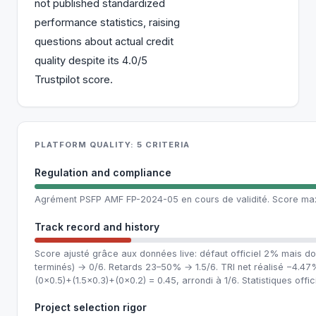
not published standardized
performance statistics, raising
questions about actual credit
quality despite its 4.0/5
Trustpilot score.
PLATFORM QUALITY: 5 CRITERIA
Regulation and compliance
Agrément PSFP AMF FP-2024-05 en cours de validité. Score max
Track record and history
Score ajusté grâce aux données live: défaut officiel 2% mais don
terminés) → 0/6. Retards 23–50% → 1.5/6. TRI net réalisé −4.
(0×0.5)+(1.5×0.3)+(0×0.2) = 0.45, arrondi à 1/6. Statistiques offi
Project selection rigor