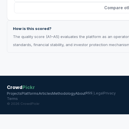
Compare oth
How is this scored?
The quality score (A1–A5) evaluates the platform as an operator
standards, financial stability, and investor protection mechanis
Crowd
Pickr
RSS
Legal
Privacy
Projects
Platforms
Articles
Methodology
About
|
Terms
© 2026 CrowdPickr