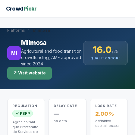
Crowd
Pickr
Platforms
›
Miimosa
Miimosa
16.0
Agricultural and food transition
/25
MI
crowdfunding, AMF approved
QUALITY SCORE
since 2024
↗ Visit website
REGULATION
DELAY RATE
LOSS RATE
—
2.00%
✓ PSFP
no data
definitive
Agréé en tant
capital losses
que Prestataire
de Services de