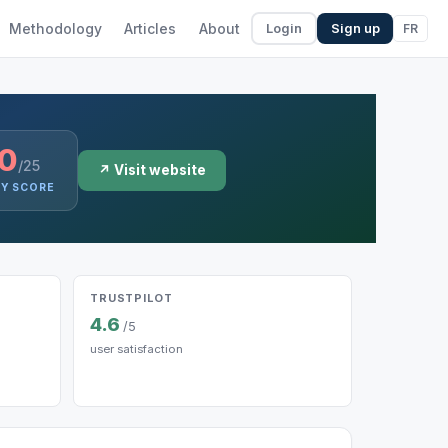
Methodology
Articles
About
FR
Login
Sign up
.0
/25
↗ Visit website
TY SCORE
TRUSTPILOT
4.6
/5
user satisfaction