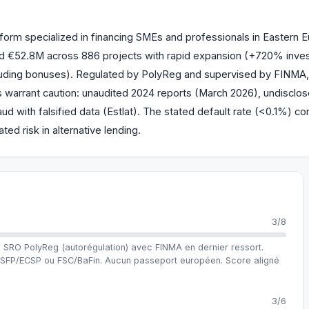
form specialized in financing SMEs and professionals in Eastern Eu
ced €52.8M across 886 projects with rapid expansion (+720% invest
uding bonuses). Regulated by PolyReg and supervised by FINMA,
 warrant caution: unaudited 2024 reports (March 2026), undisclo
ud with falsified data (Estlat). The stated default rate (<0.1%) con
ted risk in alternative lending.
3/8
 SRO PolyReg (autorégulation) avec FINMA en dernier ressort.
t PSFP/ECSP ou FSC/BaFin. Aucun passeport européen. Score aligné
3/6