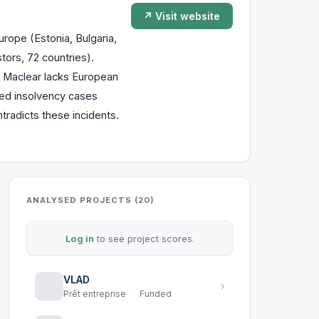
↗ Visit website
rope (Estonia, Bulgaria,
ors, 72 countries).
 Maclear lacks European
sed insolvency cases
tradicts these incidents.
ANALYSED PROJECTS (20)
Log in
to see project scores.
VLAD
›
Prêt entreprise
·
Funded