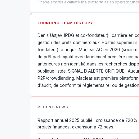
These scores evaluate the platform as an operator, inde
FOUNDING TEAM HISTORY
Denis Ustjev (PDG et co-fondateur) : carrière en co
gestion des prêts commerciaux. Postes supérieurs 
fondateur), a acquis Maclear AG en 2020 (société-
de prêt participatif avec lancement première camp
antérieures non identifié dans les recherches disp
publique listée. SIGNAL D'ALERTE CRITIQUE : Aucu
P2P/crowdlending. Maclear est première plateforme
d'audit, de conformité réglementaire, ou de gestion 
RECENT NEWS
Rapport annuel 2025 publié : croissance de 720% de
projets financés, expansion à 72 pays