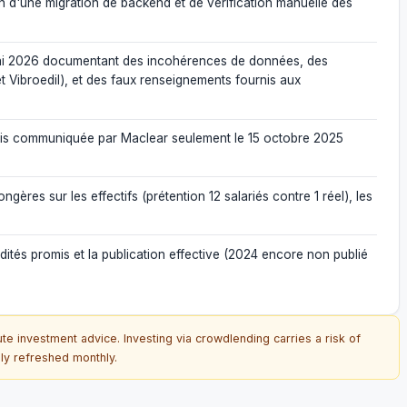
n d'une migration de backend et de vérification manuelle des
r-mai 2026 documentant des incohérences de données, des
et Vibroedil), et des faux renseignements fournis aux
5 mais communiquée par Maclear seulement le 15 octobre 2025
gères sur les effectifs (prétention 12 salariés contre 1 réel), les
dités promis et la publication effective (2024 encore non publié
ute investment advice. Investing via crowdlending carries a risk of
ally refreshed monthly.