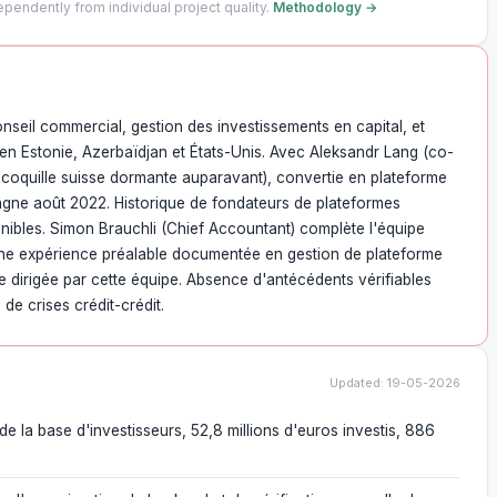
pendently from individual project quality.
Methodology →
nseil commercial, gestion des investissements en capital, et
en Estonie, Azerbaïdjan et États-Unis. Avec Aleksandr Lang (co-
coquille suisse dormante auparavant), convertie en plateforme
agne août 2022. Historique de fondateurs de plateformes
onibles. Simon Brauchli (Chief Accountant) complète l'équipe
ne expérience préalable documentée en gestion de plateforme
 dirigée par cette équipe. Absence d'antécédents vérifiables
de crises crédit-crédit.
Updated: 19-05-2026
 la base d'investisseurs, 52,8 millions d'euros investis, 886