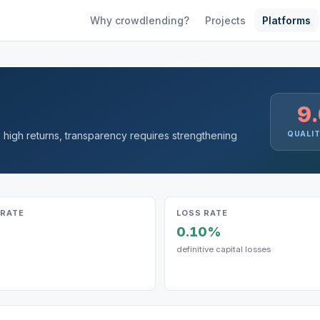
Why crowdlending?
Projects
Platforms
9
 high returns, transparency requires strengthening
QUALI
 RATE
LOSS RATE
0.10%
definitive capital losses