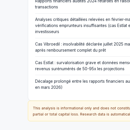
Rapports financiers audités 2024 retardés en raiso
transactions
Analyses critiques détaillées relevées en févrie
vérifications emprunteurs insuffisantes (cas Estlat 
investisseurs
Cas Vibroedil : insolvabilité déclarée juillet 202
après remboursement complet du prêt
Cas Estlat : survalorisation grave et données menson
revenus surénumérés de 50-95x les projections
Décalage prolongé entre les rapports financiers au
en mars 2026)
This analysis is informational only and does not constit
partial or total capital loss. Research data is automatic