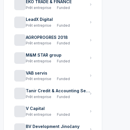
EKO TRADE & FINANCE
›
Prêt entreprise
·
Funded
LeadX Digital
›
Prêt entreprise
·
Funded
AGROPROGRES 2018
›
Prêt entreprise
·
Funded
M&M STAR group
›
Prêt entreprise
·
Funded
VAB servis
›
Prêt entreprise
·
Funded
Tanir Credit & Accounting Services Limited
›
Prêt entreprise
·
Funded
V Capital
›
Prêt entreprise
·
Funded
BV Development Jinočany
›