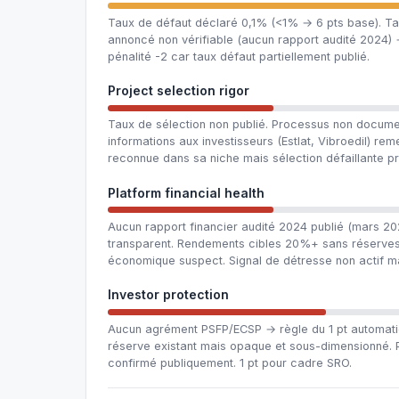
Taux de défaut déclaré 0,1% (<1% → 6 pts base). Ta
annoncé non vérifiable (aucun rapport audité 2024) 
pénalité -2 car taux défaut partiellement publié.
Project selection rigor
Taux de sélection non publié. Processus non docum
informations aux investisseurs (Estlat, Vibroedil) r
reconnue dans sa niche mais sélection défaillante p
Platform financial health
Aucun rapport financier audité 2024 publié (mars 2026
transparent. Rendements cibles 20%+ sans réserves 
économique suspect. Signal de détresse non actif ma
Investor protection
Aucun agrément PSFP/ECSP → règle du 1 pt automatiq
réserve existant mais opaque et sous-dimensionné
confirmé publiquement. 1 pt pour cadre SRO.