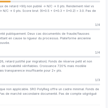
ux de retard >90j non publié → N/C → 0 pts. Rendement réel vs
→ N/C → 0 pts. Score brut: (6×0.5 + 0×0.3 + 0×0.2) = 3.0. Pas de
1/4
enté publiquement. Deux cas documentés de fraude/fausses
emettant en cause la rigueur du processus. Plateforme ancienne
rouvée.
1/4
, retard justifié par migration). Fonds de réserve petit et non
de solvabilité vérifiables. Croissance 720% mais modèle
is transparence insuffisante pour 2+ pts.
1/3
ue non applicable. SRO PolyReg offre un cadre minimal. Fonds de
. Pas de marché secondaire documenté. Pas de compte ségrégué