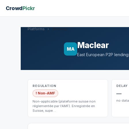
Crowd
Pickr
Platforms
›
Maclear
Maclear
MA
East European P2P lending:
REGULATION
DELAY
—
! Non-AMF
no data
Non-applicable (plateforme suisse non
réglementée par l'AMF). Enregistrée en
Suisse, supe…