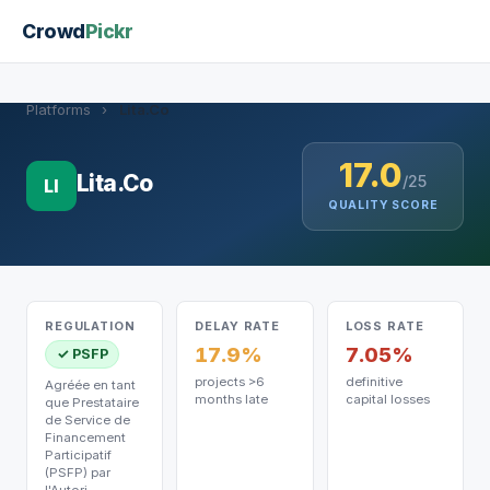
Crowd
Pickr
Platforms
›
Lita.Co
17.0
Lita.Co
/25
LI
QUALITY SCORE
REGULATION
DELAY RATE
LOSS RATE
17.9%
7.05%
✓ PSFP
projects >6
definitive
Agréée en tant
months late
capital losses
que Prestataire
de Service de
Financement
Participatif
(PSFP) par
l'Autori…