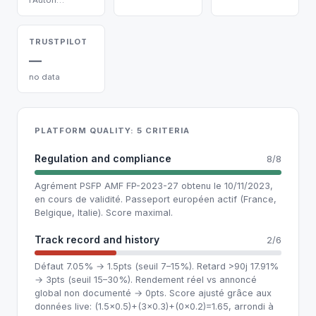
TRUSTPILOT
—
no data
PLATFORM QUALITY: 5 CRITERIA
Regulation and compliance
8/8
Agrément PSFP AMF FP-2023-27 obtenu le 10/11/2023,
en cours de validité. Passeport européen actif (France,
Belgique, Italie). Score maximal.
Track record and history
2/6
Défaut 7.05% → 1.5pts (seuil 7–15%). Retard >90j 17.91%
→ 3pts (seuil 15–30%). Rendement réel vs annoncé
global non documenté → 0pts. Score ajusté grâce aux
données live: (1.5×0.5)+(3×0.3)+(0×0.2)=1.65, arrondi à