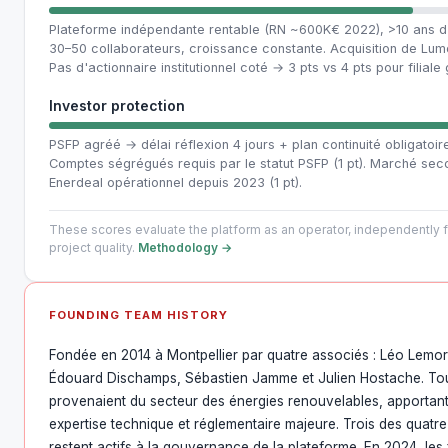
Plateforme indépendante rentable (RN ~600K€ 2022), >10 ans d
30–50 collaborateurs, croissance constante. Acquisition de Lum
Pas d'actionnaire institutionnel coté → 3 pts vs 4 pts pour filiale
Investor protection
PSFP agréé → délai réflexion 4 jours + plan continuité obligatoire 
Comptes ségrégués requis par le statut PSFP (1 pt). Marché sec
Enerdeal opérationnel depuis 2023 (1 pt).
These scores evaluate the platform as an operator, independently f
project quality.
Methodology →
FOUNDING TEAM HISTORY
Fondée en 2014 à Montpellier par quatre associés : Léo Lemor
Édouard Dischamps, Sébastien Jamme et Julien Hostache. To
provenaient du secteur des énergies renouvelables, apportan
expertise technique et réglementaire majeure. Trois des quatr
restent actifs à la gouvernance de la plateforme. En 2024, les