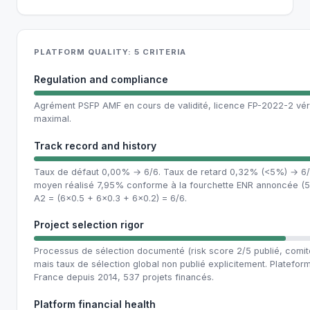
PLATFORM QUALITY: 5 CRITERIA
Regulation and compliance
Agrément PSFP AMF en cours de validité, licence FP-2022-2 vér
maximal.
Track record and history
Taux de défaut 0,00% → 6/6. Taux de retard 0,32% (<5%) → 6
moyen réalisé 7,95% conforme à la fourchette ENR annoncée (
A2 = (6×0.5 + 6×0.3 + 6×0.2) = 6/6.
Project selection rigor
Processus de sélection documenté (risk score 2/5 publié, comité
mais taux de sélection global non publié explicitement. Platefo
France depuis 2014, 537 projets financés.
Platform financial health