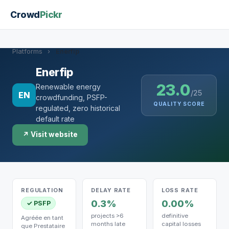
Crowd
Pickr
Platforms
›
Enerfip
Enerfip
23.0
Renewable energy
/25
EN
crowdfunding, PSFP-
QUALITY SCORE
regulated, zero historical
default rate
↗ Visit website
REGULATION
DELAY RATE
LOSS RATE
0.3%
0.00%
✓ PSFP
projects >6
definitive
Agréée en tant
months late
capital losses
que Prestataire