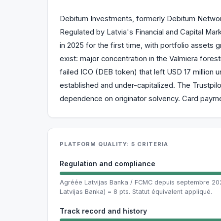
Debitum Investments, formerly Debitum Network, 
Regulated by Latvia's Financial and Capital Mar
in 2025 for the first time, with portfolio assets
exist: major concentration in the Valmiera fore
failed ICO (DEB token) that left USD 17 million 
established and under-capitalized. The Trustpilot
dependence on originator solvency. Card payme
PLATFORM QUALITY: 5 CRITERIA
Regulation and compliance
Agréée Latvijas Banka / FCMC depuis septembre 2021
Latvijas Banka) = 8 pts. Statut équivalent appliqué.
Track record and history