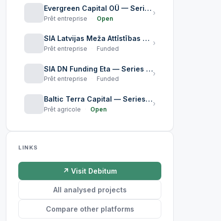
Evergreen Capital OÜ — Series LV0000112712
›
Prêt entreprise
·
Open
SIA Latvijas Meža Attīstības Fonds - Series LV0000111573
›
Prêt entreprise
·
Funded
SIA DN Funding Eta — Series LV0000111656 (Triple Dragon Funding Delta)
›
Prêt entreprise
·
Funded
Baltic Terra Capital — Series LV0000110708 Junior Notes
›
Prêt agricole
·
Open
LINKS
↗ Visit Debitum
All analysed projects
Compare other platforms