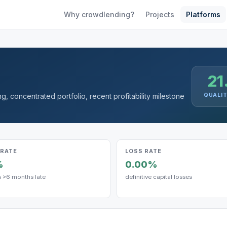
Why crowdlending?
Projects
Platforms
21
g, concentrated portfolio, recent profitability milestone
QUALI
 RATE
LOSS RATE
%
0.00%
s >6 months late
definitive capital losses