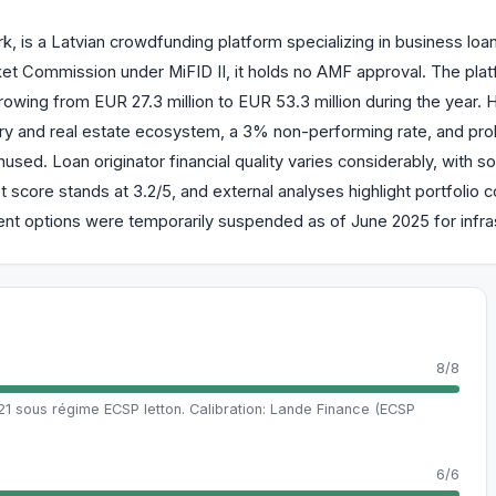
is a Latvian crowdfunding platform specializing in business loan
ket Commission under MiFID II, it holds no AMF approval. The platf
 growing from EUR 27.3 million to EUR 53.3 million during the year. 
stry and real estate ecosystem, a 3% non-performing rate, and prob
unused. Loan originator financial quality varies considerably, with
 score stands at 3.2/5, and external analyses highlight portfolio c
nt options were temporarily suspended as of June 2025 for infra
8/8
 sous régime ECSP letton. Calibration: Lande Finance (ECSP
6/6