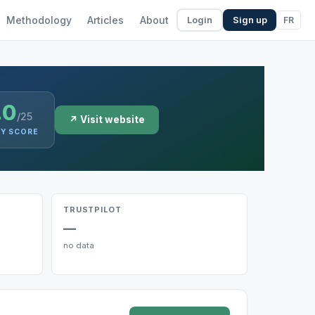
Methodology
Articles
About
FR
Login
Sign up
.0
/25
↗ Visit website
TY SCORE
TRUSTPILOT
—
no data