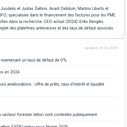
 Juodelis et Justas Šaltinis. Avant Debitum, Martins Liberts et
BIFO, spécialisée dans le financement des factures pour les PME.
ifiés dans la recherche. CEO actuel (2024): Eriks Rengitis.
mplet des platefmes antérieures et des taux de défaut associés.
Updated: 31-05-2026
n maintenant un taux de défaut de 0%
ros en 2024
améliorations : offre de prêts, taux d'intérêt et liquidité
u secteur forestier letton sont contestés publiquement
etton (LFDF) prévu pour février 2025