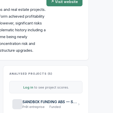
↗ Visit website
s and real estate projects.
orm achieved profitability
However, significant risks
lematic history including a
 some being newly
oncentration risk and
structure upgrades.
ANALYSED PROJECTS (5)
Log in
to see project scores.
SANDBOX FUNDING ABS — Series LV0000111425
›
Prêt entreprise
·
Funded