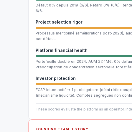
Défaut 0% depuis 2019 (6/6). Retard 0% (6/6). Rende
6/6.
Project selection rigor
Processus mentionné (améliorations post-2023), aucun
par défaut.
Platform financial health
Portefeuille doublé en 2024, AUM 27,4M€, 0% défaut
Préoccupation de concentration sectorielle forestiè
Investor protection
ECSP letton actif → 1 pt obligatoire (délai réflexion/
(mécanisme liquidité). Comptes ségrégués non confi
These scores evaluate the platform as an operator, inde
FOUNDING TEAM HISTORY