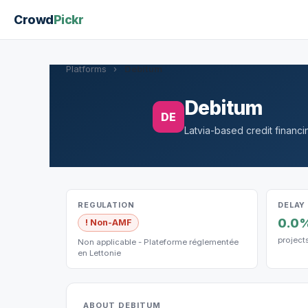
Crowd
Pickr
Platforms
›
Debitum
Debitum
DE
Latvia-based credit financin
REGULATION
DELAY
0.0
! Non-AMF
project
Non applicable - Plateforme réglementée
en Lettonie
ABOUT DEBITUM