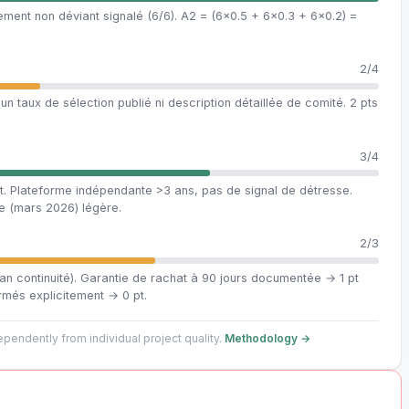
ment non déviant signalé (6/6). A2 = (6×0.5 + 6×0.3 + 6×0.2) =
2/4
 taux de sélection publié ni description détaillée de comité. 2 pts
3/4
. Plateforme indépendante >3 ans, pas de signal de détresse.
re (mars 2026) légère.
2/3
plan continuité). Garantie de rachat à 90 jours documentée → 1 pt
rmés explicitement → 0 pt.
pendently from individual project quality.
Methodology →